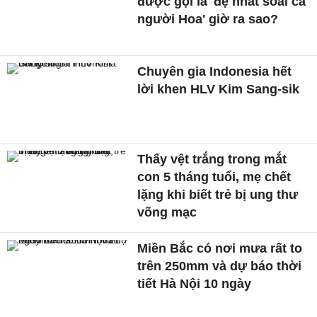
được gọi là 'đệ nhất soái ca
người Hoa' giờ ra sao?
Chuyên gia Indonesia hết
lời khen HLV Kim Sang-sik
Thấy vệt trắng trong mắt
con 5 tháng tuổi, mẹ chết
lặng khi biết trẻ bị ung thư
võng mạc
Miền Bắc có nơi mưa rất to
trên 250mm và dự báo thời
tiết Hà Nội 10 ngày