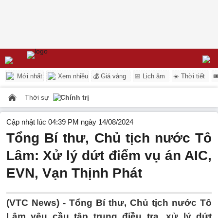
Mới nhất
Xem nhiều
💰 Giá vàng
📅 Lịch âm
☀️ Thời tiết

Thời sự
Chính trị
Cập nhật lúc 04:39 PM ngày 14/08/2024
Tổng Bí thư, Chủ tịch nước Tô
Lâm: Xử lý dứt điểm vụ án AIC,
EVN, Vạn Thịnh Phát
(VTC News) -
Tổng Bí thư, Chủ tịch nước Tô
Lâm yêu cầu tập trung điều tra, xử lý dứt