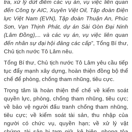
tra, xử lý dứt điểm các vụ án, vụ việc liên quan
đến Công ty AIC, Xuyên Việt Oil, Tập đoàn Điện
lực Việt Nam (EVN), Tập đoàn Thuận An, Phúc
Sơn, Vạn Thịnh Phát, dự án Sài Gòn Đại Ninh
(Lâm Đồng),... và các vụ án, vụ việc liên quan
đến nhân sự đại hội đảng các cấp
”, Tổng Bí thư,
Chủ tịch nước Tô Lâm nêu.
Tổng Bí thư, Chủ tịch nước Tô Lâm yêu cầu tiếp
tục đẩy mạnh xây dựng, hoàn thiện đồng bộ thể
chế để phòng, chống tham nhũng, tiêu cực.
Trọng tâm là hoàn thiện thể chế về kiểm soát
quyền lực, phòng, chống tham nhũng, tiêu cực;
về bảo vệ người đấu tranh chống tham nhũng,
tiêu cực; về kiểm soát tài sản, thu nhập của
người có chức vụ, quyền hạn; về xử lý vật
chứng, tài sản bị tạm giữ, kê biên, phong tỏa