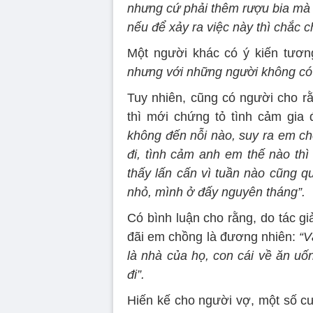
nhưng cứ phải thêm rượu bia mà kh
nếu để xảy ra việc này thì chắc ch
Một người khác có ý kiến tươn
nhưng với những người không có ý
Tuy nhiên, cũng có người cho rằ
thì mới chứng tỏ tình cảm gia 
không đến nỗi nào, suy ra em ch
đi, tình cảm anh em thế nào thì
thấy lấn cấn vì tuần nào cũng 
nhỏ, mình ở đấy nguyên tháng”.
Có bình luận cho rằng, do tác g
đãi em chồng là đương nhiên:
“V
là nhà của họ, con cái về ăn uốn
đi”.
Hiến kế cho người vợ, một số c