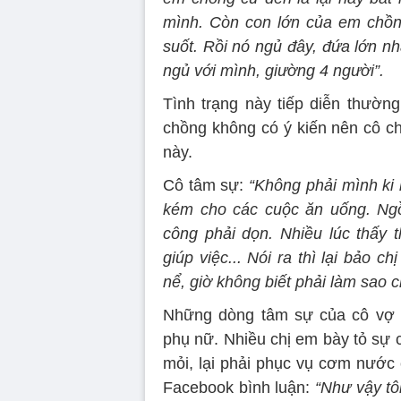
mình. Còn con lớn của em chồng
suốt. Rồi nó ngủ đây, đứa lớn n
ngủ với mình, giường 4 người”.
Tình trạng này tiếp diễn thườn
chồng không có ý kiến nên cô ch
này.
Cô tâm sự:
“Không phải mình ki 
kém cho các cuộc ăn uống. Ngồ
công phải dọn. Nhiều lúc thấy
giúp việc... Nói ra thì lại bảo c
nể, giờ không biết phải làm sao ch
Những dòng tâm sự của cô vợ 
phụ nữ. Nhiều chị em bày tỏ sự c
mỏi, lại phải phục vụ cơm nước c
Facebook bình luận:
“Như vậy tô