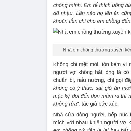
chồng mình. Em rể thích uống bi
đồ nhậu. Lần nào họ lên ăn cũn
khoản tiền chi cho em chồng đến
Nhà em chồng thường xuyên kéo 
Không chỉ mệt mỏi, tốn kém vì 
người vợ không hài lòng là cô
chuẩn bị, nấu nướng, chỉ gọi đi
không có ý thức, sát giờ ăn m
mặc kệ đợi đến dọn mâm ra thì n
không rửa”,
tác giả bức xúc.
Nhà cửa đông người, bếp núc b
mích với nhau khiến người vợ k
em chồng cứ đến là lại hay bắt