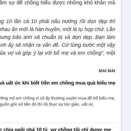
, tâm sự để chồng hiểu được những khó khăn mà
ng 10 lần cả 10 phải nấu nướng rồi dọn dẹp thì
hau ăn mới là hàn huyên, mới là tụ họp chứ. Lần
ưng bảo anh xã chuẩn bị và dọn dẹp. Bạn làm
anh ấy sẽ nhận ra vấn đề. Cứ từng bước một vậy
của vợ và góp ý lại với bố mẹ và em chồng”,
một
MAI MAI
 và uất ức khi biết tiền em chồng mua quà biếu mẹ
gưỡng mộ em chồng vì cô ấy thường xuyên mua đồ bổ biếu mẹ,
guồn gốc số tiền đó thì tôi thực sự tức giận, uất ức.
chia ngôi nhà 10 tỷ, vợ chồng tôi chỉ được mẹ