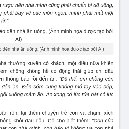
a rượu nên nhà mình cũng phải chuẩn bị đồ uống,
g phải bày vẽ các món ngon, mình phải mất một
 ăn”.
đến nhà ăn uống. (Ảnh minh họa được tạo bởi AI)
nhà thường xuyên có khách, một điều nữa khiến
 em chồng không hề có động thái giúp chị dâu
ện thông báo rồi đến ăn:
“Đã thế, em chồng còn
ới đến ăn. Đến sớm cũng không mó tay vào bếp,
gồi xuống mâm ăn. Ăn xong có lúc rửa bát có lúc
ận rộn, lại thêm chuyện trẻ con va chạm, xích
hông khỏi đau đầu. Cô cho biết thêm:
“Con của
 nạt con nhà mình, còn bảo vì không ưa con nhà