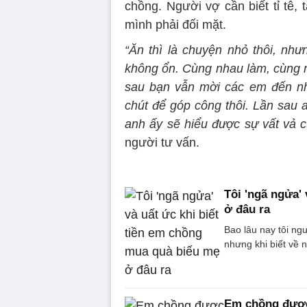
chồng. Người vợ cần biết tỉ tê
mình phải đối mặt.
“Ăn thì là chuyện nhỏ thôi, như
không ổn. Cùng nhau làm, cùng n
sau bạn vẫn mời các em đến nh
chút để góp công thôi. Lần sau 
anh ấy sẽ hiểu được sự vất vả 
người tư vấn.
Tôi 'ngã ngửa'
ở đâu ra
Bao lâu nay tôi n
nhưng khi biết về n
Em chồng được 