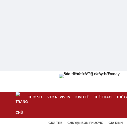
THỜI SỰ
VTC NEWS TV
KINH TẾ
THỂ THAO
THẾ G
GIỚI TRẺ
CHUYỆN BỐN PHƯƠNG
GIA ĐÌNH