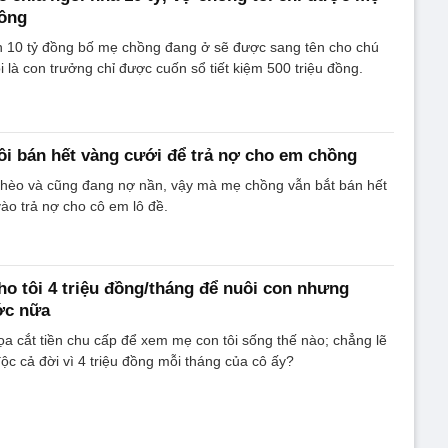
đồng
ần 10 tỷ đồng bố mẹ chồng đang ở sẽ được sang tên cho chú
i là con trưởng chỉ được cuốn sổ tiết kiệm 500 triệu đồng.
ôi bán hết vàng cưới để trả nợ cho em chồng
nghèo và cũng đang nợ nần, vậy mà mẹ chồng vẫn bắt bán hết
ào trả nợ cho cô em lô đề.
o tôi 4 triệu đồng/tháng để nuôi con nhưng
ước nữa
a cắt tiền chu cấp để xem mẹ con tôi sống thế nào; chẳng lẽ
độc cả đời vì 4 triệu đồng mỗi tháng của cô ấy?