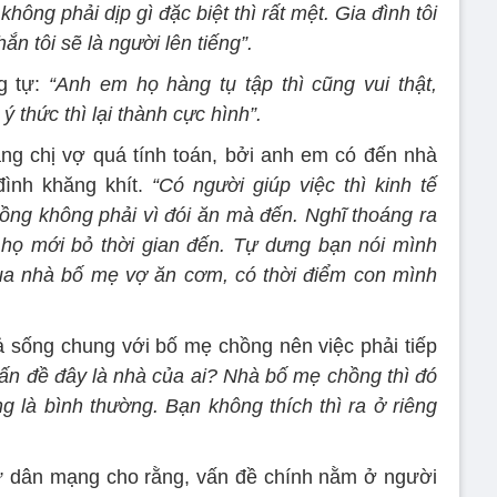
ông phải dịp gì đặc biệt thì rất mệt. Gia đình tôi
ắn tôi sẽ là người lên tiếng”.
g tự:
“Anh em họ hàng tụ tập thì cũng vui thật,
 thức thì lại thành cực hình”.
ng chị vợ quá tính toán, bởi anh em có đến nhà
đình khăng khít.
“Có người giúp việc thì kinh tế
ồng không phải vì đói ăn mà đến. Nghĩ thoáng ra
 họ mới bỏ thời gian đến. Tự dưng bạn nói mình
qua nhà bố mẹ vợ ăn cơm, có thời điểm con mình
iả sống chung với bố mẹ chồng nên việc phải tiếp
ấn đề đây là nhà của ai? Nhà bố mẹ chồng thì đó
g là bình thường. Bạn không thích thì ra ở riêng
ư dân mạng cho rằng, vấn đề chính nằm ở người