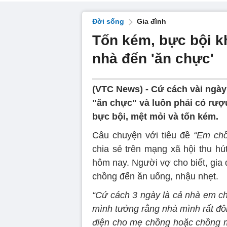
Đời sống
Gia đình
Tốn kém, bực bội kh
nhà đến 'ăn chực'
(VTC News) -
Cứ cách vài ngày 
"ăn chực" và luôn phải có rượu
bực bội, mệt mỏi và tốn kém.
Câu chuyện với tiêu đề
“Em chồ
chia sẻ trên mạng xã hội thu h
hôm nay. Người vợ cho biết, gia
chồng đến ăn uống, nhậu nhẹt.
“Cứ cách 3 ngày là cả nhà em ch
mình tưởng rằng nhà mình rất đô
điện cho mẹ chồng hoặc chồng mì