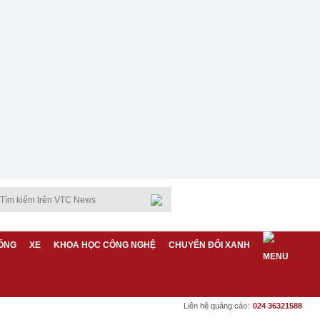
ỐNG
XE
KHOA HỌC CÔNG NGHỆ
CHUYỂN ĐỔI XANH
Liên hệ quảng cáo:
024 36321588