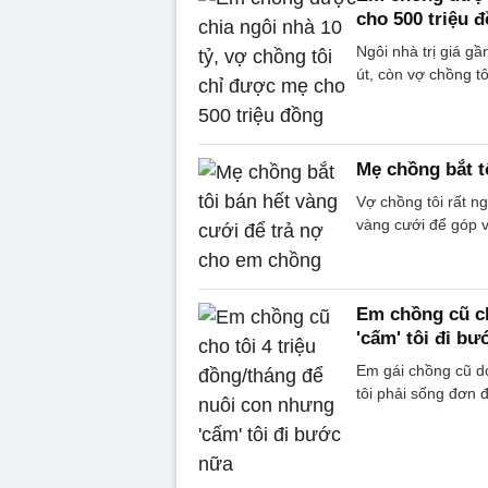
cho 500 triệu 
Ngôi nhà trị giá g
út, còn vợ chồng tô
Mẹ chồng bắt t
Vợ chồng tôi rất 
vàng cưới để góp v
Em chồng cũ ch
'cấm' tôi đi b
Em gái chồng cũ dọ
tôi phải sống đơn 