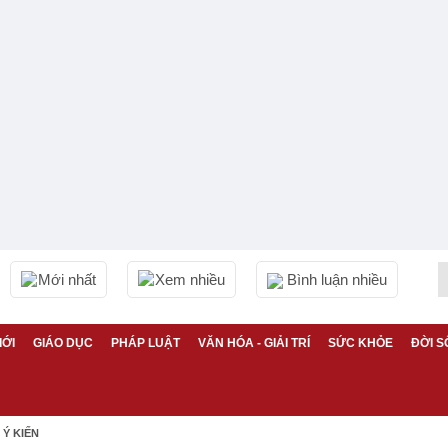
Mới nhất
Xem nhiều
Bình luận nhiều
IỚI
GIÁO DỤC
PHÁP LUẬT
VĂN HÓA - GIẢI TRÍ
SỨC KHỎE
ĐỜI S
Ý KIẾN