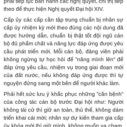
phải tiếp tục ban hành các nghị quyết, chỉ thị tiếp
theo để thực hiện Nghị quyết Đại hội XIV.
Cấp ủy các cấp cần tập trung chuẩn bị nhân sự
cấp ủy nhiệm kỳ mới theo đúng các nội dung đã
được hướng dẫn, chuẩn bị thật tốt đội ngũ cán
bộ đủ phẩm chất và năng lực đáp ứng được yêu
cầu phát triển mới. Mỗi cán bộ, đảng viên phải
không ngừng tự học hỏi để ”nâng mình lên“ để
đáp ứng yêu cầu, nhiệm vụ trong giai đoạn mới
của đất nước, nếu không đáp ứng được thì tự
nguyện đứng sang một bên để người khác làm.
Phải hết sức lưu ý khắc phục những ”căn bệnh“
của công tác cán bộ trước Đại hội như: Người
không tái cử thì giữ an toàn, thủ thế, không dám
triển khai cái mới; nhân sự dự kiến tham gia cấp
ủy khóa mới thì giữ mình, không muốn va chạm,