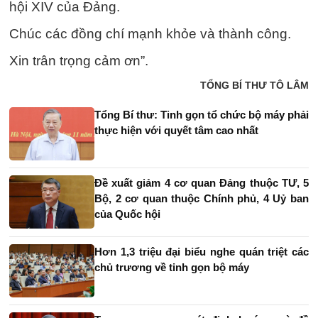
hội XIV của Đảng.
Chúc các đồng chí mạnh khỏe và thành công.
Xin trân trọng cảm ơn”.
TỔNG BÍ THƯ TÔ LÂM
Tổng Bí thư: Tinh gọn tổ chức bộ máy phải
thực hiện với quyết tâm cao nhất
Đề xuất giảm 4 cơ quan Đảng thuộc TƯ, 5
Bộ, 2 cơ quan thuộc Chính phủ, 4 Uỷ ban
của Quốc hội
Hơn 1,3 triệu đại biểu nghe quán triệt các
chủ trương về tinh gọn bộ máy