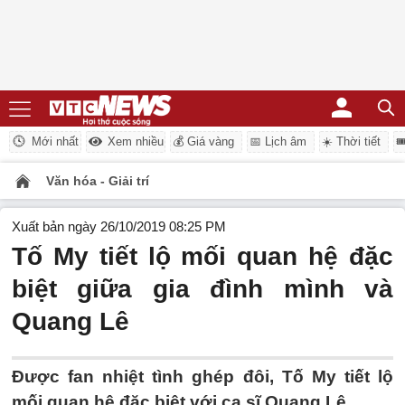
Mới nhất
Xem nhiều
💰 Giá vàng
📅 Lịch âm
☀️ Thời tiết

Văn hóa - Giải trí
Xuất bản ngày 26/10/2019 08:25 PM
Tố My tiết lộ mối quan hệ đặc
biệt giữa gia đình mình và
Quang Lê
Được fan nhiệt tình ghép đôi, Tố My tiết lộ
mối quan hệ đặc biệt với ca sĩ Quang Lê.