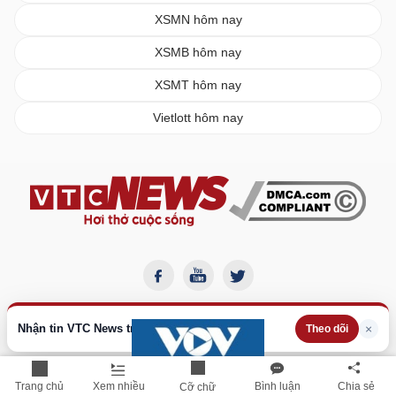
XSMN hôm nay
XSMB hôm nay
XSMT hôm nay
Vietlott hôm nay
Nhận tin VTC News trên Google
×
Theo dõi
Trang chủ
Xem nhiều
Bình luận
Chia sẻ
Cỡ chữ