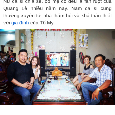
Nữ ca sĩ chia sẻ, bố mẹ cô đều là fan ruột của
Quang Lê nhiều năm nay. Nam ca sĩ cũng
thường xuyên tới nhà thăm hỏi và khá thân thiết
với
gia đình
của Tố My.