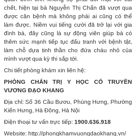
chết, hiện tại bà Nguyễn Thị Chấn đã vượt qua
được căn bệnh mà không phải ai cũng có thể
làm được. Niềm vui tiếng cười đã trở lại với gia
đình bà, đây cũng là sự động viên giúp bà có
thêm sức mạnh tiếp tục đấu tranh với bệnh tật,
làm chỗ dựa tinh thần cho đứa cháu nhỏ của
mình vượt qua kỳ thi sắp tới.
Chi tiết phòng khám xin liên hệ:
PHÒNG CHẨN TRỊ Y HỌC CỔ TRUYỀN
VƯƠNG ĐẠO KHANG
Địa chỉ: Số 36 Cầu Bươu, Phùng Hưng, Phường
Kiến Hưng, Hà Đông, Hà Nội
Điện thoại tư vấn trực tiếp:
1900.636.918
Website:
http://phongkhamvuongdaokhang.vn/