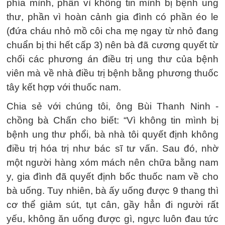
phía mình, phần vì không tin mình bị bệnh ung
thư, phần vì hoàn cảnh gia đình có phần éo le
(đứa cháu nhỏ mồ côi cha mẹ ngay từ nhỏ đang
chuẩn bị thi hết cấp 3) nên bà đã cương quyết từ
chối các phương án điều trị ung thư của bệnh
viên mà về nhà điều trị bệnh bằng phương thuốc
tây kết hợp với thuốc nam.
Chia sẻ với chúng tôi, ông Bùi Thanh Ninh -
chồng bà Chấn cho biết: “Vì không tin mình bị
bệnh ung thư phổi, bà nhà tôi quyết định không
điều trị hóa trị như bác sĩ tư vấn. Sau đó, nhờ
một người hàng xóm mách nên chữa bằng nam
y, gia đình đã quyết định bốc thuốc nam về cho
bà uống. Tuy nhiên, bà ấy uống được 9 thang thì
cơ thể giảm sút, tụt cân, gầy hẳn đi người rất
yếu, không ăn uống được gì, ngực luôn đau tức