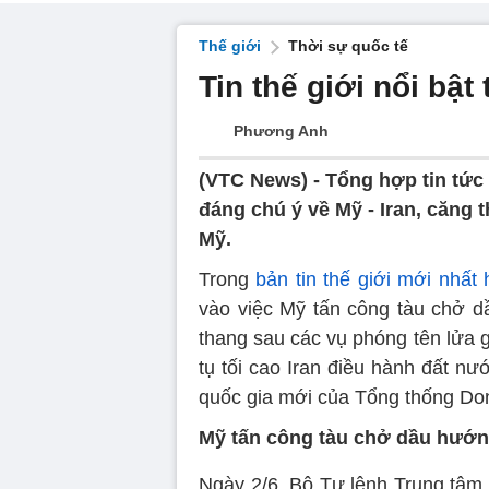
Thế giới
Thời sự quốc tế
Tin thế giới nổi bật
Phương Anh
(VTC News) -
Tổng hợp tin tức 
đáng chú ý về Mỹ - Iran, căng 
Mỹ.
Trong
bản tin thế giới mới nhất
vào việc Mỹ tấn công tàu chở d
thang sau các vụ phóng tên lửa g
tụ tối cao Iran điều hành đất n
quốc gia mới của Tổng thống Do
Mỹ tấn công tàu chở dầu hướn
Ngày 2/6, Bộ Tư lệnh Trung tâ