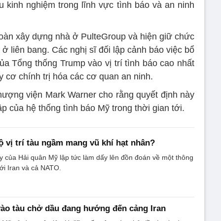
u kinh nghiệm trong lĩnh vực tình báo và an ninh
đoàn xây dựng nhà ở PulteGroup và hiện giữ chức
 liên bang. Các nghị sĩ đối lập cảnh báo việc bổ
a Tổng thống Trump vào vị trí tình báo cao nhất
 cơ chính trị hóa các cơ quan an ninh.
hượng viện Mark Warner cho rằng quyết định này
ập của hệ thống tình báo Mỹ trong thời gian tới.
lộ vị trí tàu ngầm mang vũ khí hạt nhân?
y của Hải quân Mỹ lập tức làm dấy lên đồn đoán về một thông
tới Iran và cả NATO.
vào tàu chở dầu đang hướng đến cảng Iran