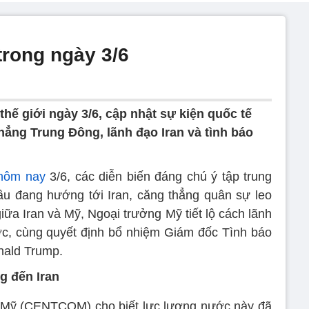
 trong ngày 3/6
thế giới ngày 3/6, cập nhật sự kiện quốc tế
thẳng Trung Đông, lãnh đạo Iran và tình báo
 hôm nay
3/6, các diễn biến đáng chú ý tập trung
ầu đang hướng tới Iran, căng thẳng quân sự leo
iữa Iran và Mỹ, Ngoại trưởng Mỹ tiết lộ cách lãnh
ước, cùng quyết định bổ nhiệm Giám đốc Tình báo
nald Trump.
g đến Iran
m Mỹ (CENTCOM) cho biết lực lượng nước này đã