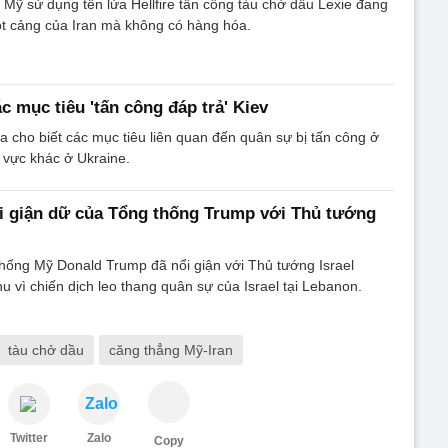
Mỹ sử dụng tên lửa Hellfire tấn công tàu chở dầu Lexie đang
t cảng của Iran mà không có hàng hóa.
c mục tiêu 'tấn công đáp trả' Kiev
cho biết các mục tiêu liên quan đến quân sự bị tấn công ở
 vực khác ở Ukraine.
i giận dữ của Tổng thống Trump với Thủ tướng
hống Mỹ Donald Trump đã nổi giận với Thủ tướng Israel
 vì chiến dịch leo thang quân sự của Israel tại Lebanon.
tàu chở dầu
căng thẳng Mỹ-Iran
Zalo
Twitter
Zalo
Copy