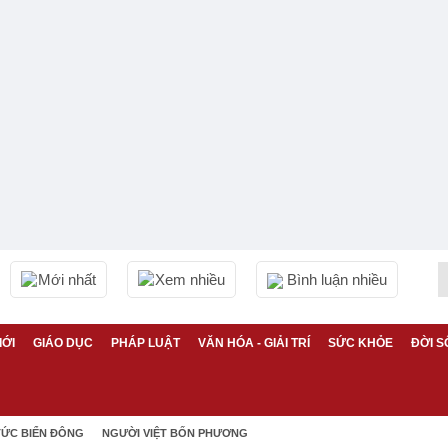
Mới nhất
Xem nhiều
Bình luận nhiều
IỚI
GIÁO DỤC
PHÁP LUẬT
VĂN HÓA - GIẢI TRÍ
SỨC KHỎE
ĐỜI S
TỨC BIỂN ĐÔNG
NGƯỜI VIỆT BỐN PHƯƠNG