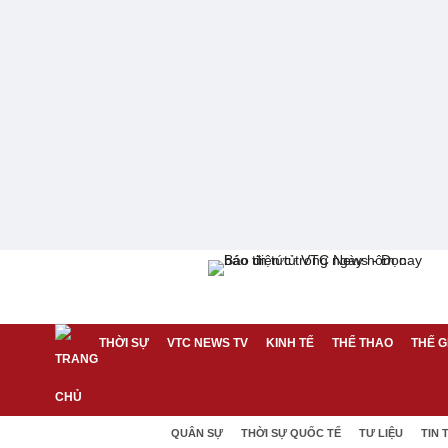
THỜI SỰ
VTC NEWS TV
KINH TẾ
THỂ THAO
THẾ G
QUÂN SỰ
THỜI SỰ QUỐC TẾ
TƯ LIỆU
TIN 