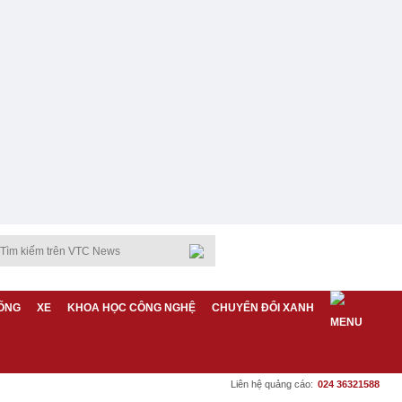
ỐNG
XE
KHOA HỌC CÔNG NGHỆ
CHUYỂN ĐỔI XANH
Liên hệ quảng cáo:
024 36321588