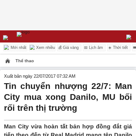
Mới nhất
Xem nhiều
💰 Giá vàng
📅 Lịch âm
☀️ Thời tiết

Thể thao
Xuất bản ngày 22/07/2017 07:32 AM
Tin chuyển nhượng 22/7: Man
City mua xong Danilo, MU bối
rối trên thị trường
Man City vừa hoàn tất bản hợp đồng đắt giá
tiếp theo đến từ Real Madrid mang tên Danilo