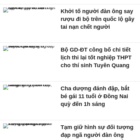
Khởi tố người đàn ông say
rượu đi bộ trên quốc lộ gây
tai nạn chết người
Bộ GD-ĐT công bố chi tiết
lịch thi lại tốt nghiệp THPT
cho thí sinh Tuyên Quang
Cha dượng đánh đập, bắt
bé gái 11 tuổi ở Đồng Nai
quỳ đến 1h sáng
Tạm giữ hình sự đối tượng
đạp ngã người đàn ông