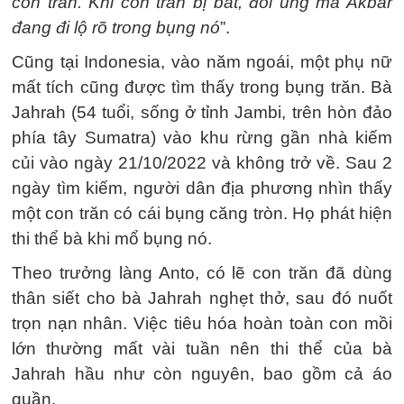
con trăn. Khi con trăn bị bắt, đôi ủng mà Akbar
đang đi lộ rõ trong bụng nó
”.
Cũng tại Indonesia, vào năm ngoái, một phụ nữ
mất tích cũng được tìm thấy trong bụng trăn. Bà
Jahrah (54 tuổi, sống ở tỉnh Jambi, trên hòn đảo
phía tây Sumatra) vào khu rừng gần nhà kiếm
củi vào ngày 21/10/2022 và không trở về. Sau 2
ngày tìm kiếm, người dân địa phương nhìn thấy
một con trăn có cái bụng căng tròn. Họ phát hiện
thi thể bà khi mổ bụng nó.
Theo trưởng làng Anto, có lẽ con trăn đã dùng
thân siết cho bà Jahrah nghẹt thở, sau đó nuốt
trọn nạn nhân. Việc tiêu hóa hoàn toàn con mồi
lớn thường mất vài tuần nên thi thể của bà
Jahrah hầu như còn nguyên, bao gồm cả áo
quần.