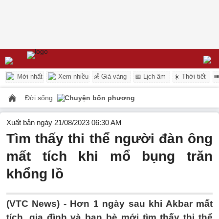
Mới nhất
Xem nhiều
💰 Giá vàng
📅 Lịch âm
☀️ Thời tiết

Đời sống
Chuyện bốn phương
Xuất bản ngày 21/08/2023 06:30 AM
Tìm thấy thi thể người đàn ông
mất tích khi mổ bụng trăn
khổng lồ
(VTC News) -
Hơn 1 ngày sau khi Akbar mất
tích, gia đình và bạn bè mới tìm thấy thi thể