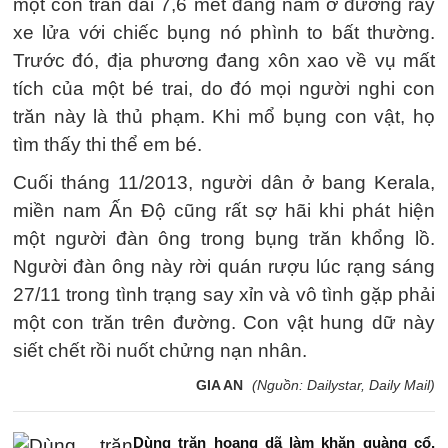
một con trăn dài 7,6 mét đang nằm ở đường ray
xe lửa với chiếc bụng nó phình to bất thường.
Trước đó, địa phương đang xôn xao về vụ mất
tích của một bé trai, do đó mọi người nghi con
trăn này là thủ phạm. Khi mổ bụng con vật, họ
tìm thấy thi thể em bé.
Cuối tháng 11/2013, người dân ở bang Kerala,
miền nam Ấn Độ cũng rất sợ hãi khi phát hiện
một người đàn ông trong bụng trăn khổng lồ.
Người đàn ông này rời quán rượu lúc rạng sáng
27/11 trong tình trạng say xỉn và vô tình gặp phải
một con trăn trên đường. Con vật hung dữ này
siết chết rồi nuốt chửng nạn nhân.
GIA AN
(Nguồn: Dailystar, Daily Mail)
Dùng trăn hoang dã làm khăn quàng cổ,