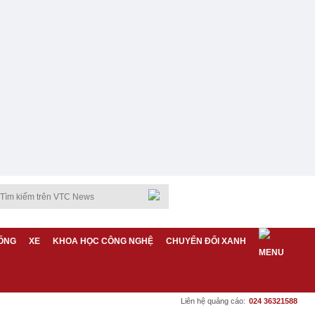
ỐNG
XE
KHOA HỌC CÔNG NGHỆ
CHUYỂN ĐỔI XANH
Liên hệ quảng cáo:
024 36321588