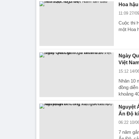
Hoa hậu 
11:09 27/0
Cuộc thi 
một Hoa h
Ngày Quố
Việt Nam
15:12 14/0
Nhân 10 n
đồng diễn
khoảng 40
Nguyệt Á
Ấn Độ kí
06:22 10/0
7 năm gắn
Ấn Độ, cả