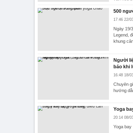
500 ngườ
17:46 22/0
Ngày 19/3
Legend, đồ
khung cản
Người li
báo khi 
16:48 18/0
Chuyên gi
hướng dẫn
Yoga bay
20:14 08/0
Yoga bay 