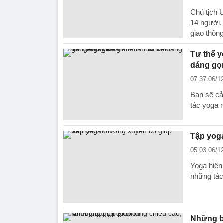
Chủ tịch 
14 người,
giao thông
Tư thế y
dáng gọn
07:37 06/1
Bạn sẽ cả
tác yoga 
Tập yog
05:03 06/1
Yoga hiện
những tác
Những bà