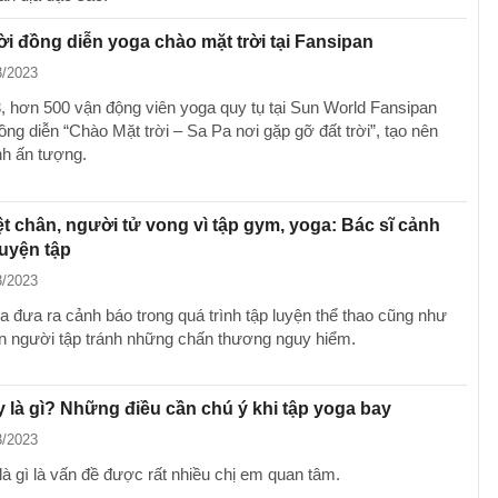
i đồng diễn yoga chào mặt trời tại Fansipan
3/2023
, hơn 500 vận động viên yoga quy tụ tại Sun World Fansipan
ng diễn “Chào Mặt trời – Sa Pa nơi gặp gỡ đất trời”, tạo nên
h ấn tượng.
ệt chân, người tử vong vì tập gym, yoga: Bác sĩ cảnh
luyện tập
3/2023
a đưa ra cảnh báo trong quá trình tập luyện thể thao cũng như
 người tập tránh những chấn thương nguy hiểm.
 là gì? Những điều cần chú ý khi tập yoga bay
3/2023
là gì là vấn đề được rất nhiều chị em quan tâm.