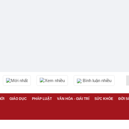
Mới nhất
Xem nhiều
Bình luận nhiều
IỚI
GIÁO DỤC
PHÁP LUẬT
VĂN HÓA - GIẢI TRÍ
SỨC KHỎE
ĐỜI S