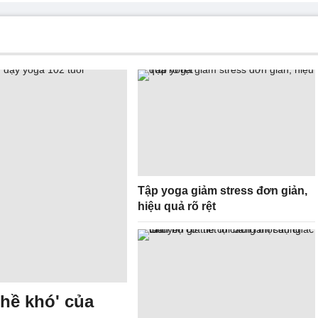
Tập yoga giảm stress đơn giản,
hiệu quả rõ rệt
hề khó' của