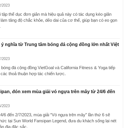
2/2023
 tập thể dục đơn giản mà hiệu quả này có tác dụng kéo giãn
, làm tăng độ chắc khỏe, dẻo dai của cơ thể, giúp bạn có eo gọn
.
ý nghĩa từ Trung tâm bóng đá cộng đồng lớn nhất Việt
7/2023
 bóng đá cộng đồng VietGoal và California Fitness & Yoga tiếp
 các thoả thuận hợp tác chiến lược.
ipan, đón xem mùa giải vó ngựa trên mây từ 24/6 đến
6/2023
4/6 đến 2/7/2023, mùa giải “Vó ngựa trên mây” lần thứ 6 sẽ
hức tại Sun World Fansipan Legend, đưa du khách sống lại nét
ản địa đặc sắc.