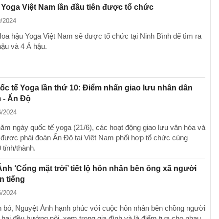
Yoga Việt Nam lần đầu tiên được tổ chức
9/2024
Hoa hậu Yoga Việt Nam sẽ được tổ chức tại Ninh Bình để tìm ra
ậu và 4 Á hậu.
c tế Yoga lần thứ 10: Điểm nhấn giao lưu nhân dân
 - Ấn Độ
6/2024
ăm ngày quốc tế yoga (21/6), các hoạt động giao lưu văn hóa và
 được phái đoàn Ấn Độ tại Việt Nam phối hợp tổ chức cùng
 tỉnh/thành.
nh ‘Cổng mặt trời’ tiết lộ hôn nhân bên ông xã người
n tiếng
6/2024
 bó, Nguyệt Ánh hạnh phúc với cuộc hôn nhân bên chồng người
 hai đều hướng nội, xem trọng gia đình và là điểm tựa cho nhau