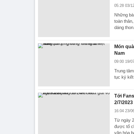
05:28 03/1
Những bài
toàn thân
dáng thon
Món quà 
Nam
09:00 19/0
Trung tâm
tục ký kết
Tới Fans
2/7/2023
16:04 23/0
Từ ngày 2
được tổ c
văn hóa b