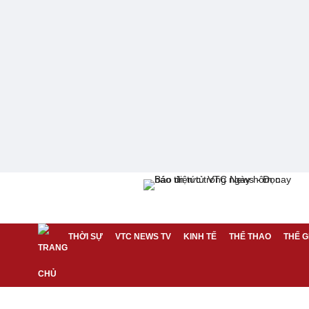
THỜI SỰ
VTC NEWS TV
KINH TẾ
THỂ THAO
THẾ G