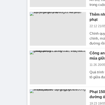
trong cuộ
Thêm nh
phạt
22:12 21/0
Chính quy
chính, mứ
đường rồi
Công an 
múa giữ
11:26 20/0
Quá trình
tô giữa đ
Phạt 150
đường ở
19:23 19/0