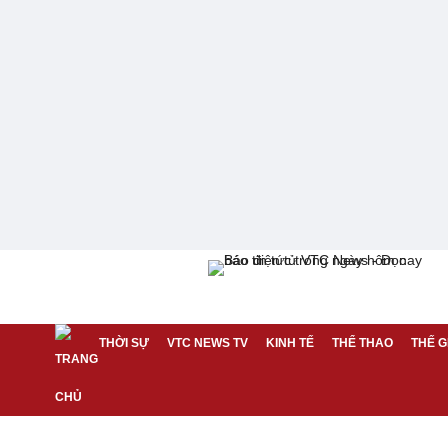
THỜI SỰ
VTC NEWS TV
KINH TẾ
THỂ THAO
THẾ G