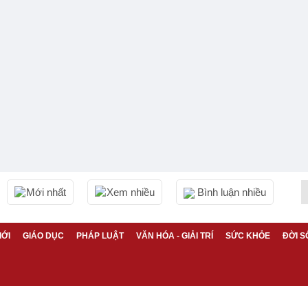
Mới nhất
Xem nhiều
Bình luận nhiều
IỚI
GIÁO DỤC
PHÁP LUẬT
VĂN HÓA - GIẢI TRÍ
SỨC KHỎE
ĐỜI S