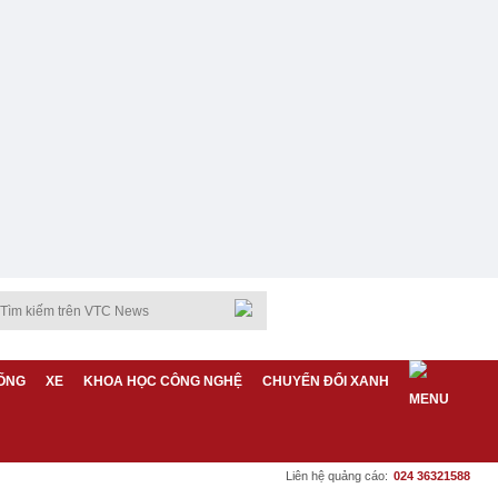
ỐNG
XE
KHOA HỌC CÔNG NGHỆ
CHUYỂN ĐỔI XANH
Liên hệ quảng cáo:
024 36321588