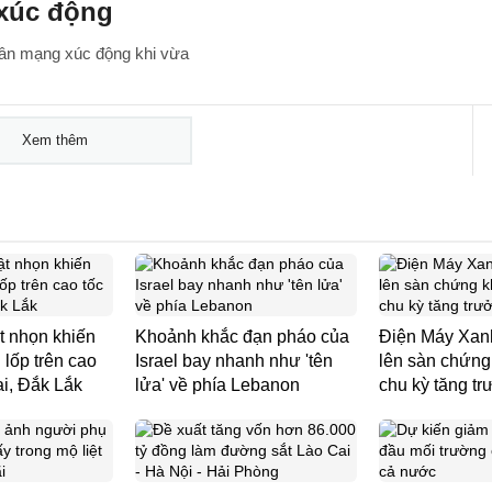
 xúc động
 dân mạng xúc động khi vừa
Xem thêm
t nhọn khiến
Khoảnh khắc đạn pháo của
Điện Máy Xanh
g lốp trên cao
Israel bay nhanh như 'tên
lên sàn chứng
ai, Đắk Lắk
lửa' về phía Lebanon
chu kỳ tăng t