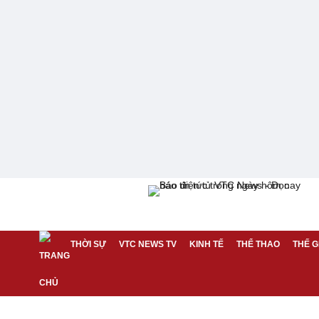
THỜI SỰ
VTC NEWS TV
KINH TẾ
THỂ THAO
THẾ G