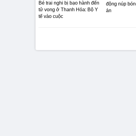
Bé trai nghi bị bạo hành đến
động núp bóng
tử vong ở Thanh Hóa: Bộ Y
án
tế vào cuộc