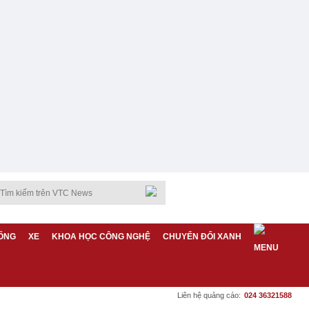
ỐNG
XE
KHOA HỌC CÔNG NGHỆ
CHUYỂN ĐỔI XANH
Liên hệ quảng cáo:
024 36321588