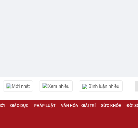
Mới nhất
Xem nhiều
Bình luận nhiều
IỚI
GIÁO DỤC
PHÁP LUẬT
VĂN HÓA - GIẢI TRÍ
SỨC KHỎE
ĐỜI S