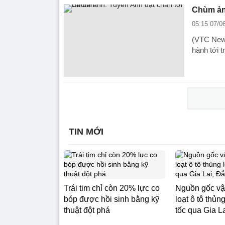
Chùm ản
05:15 07/0
(VTC News
hành tới 
TIN MỚI
Trái tim chỉ còn 20% lực co
Nguồn gốc vậ
bóp được hồi sinh bằng kỹ
loạt ô tô thủn
thuật đột phá
tốc qua Gia L