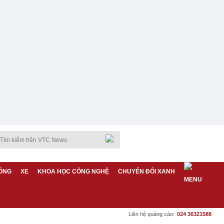
ỐNG
XE
KHOA HỌC CÔNG NGHỆ
CHUYỂN ĐỔI XANH
Liên hệ quảng cáo:
024 36321588