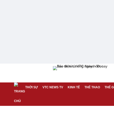
THỜI SỰ
VTC NEWS TV
KINH TẾ
THỂ THAO
THẾ G