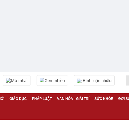
Mới nhất
Xem nhiều
Bình luận nhiều
IỚI
GIÁO DỤC
PHÁP LUẬT
VĂN HÓA - GIẢI TRÍ
SỨC KHỎE
ĐỜI S