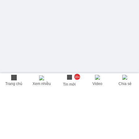
18+
Trang chủ
Xem nhiều
Video
Chia sẻ
Tin mới