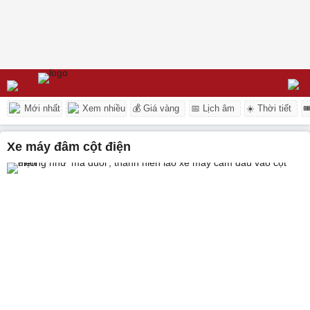
Mới nhất
Xem nhiều
💰 Giá vàng
📅 Lịch âm
☀️ Thời tiết

xe máy đâm cột điện