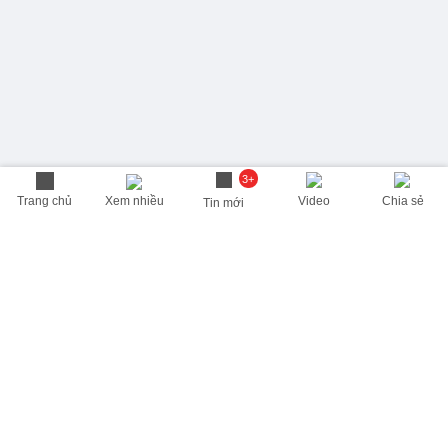
3+
Trang chủ
Xem nhiều
Video
Chia sẻ
Tin mới