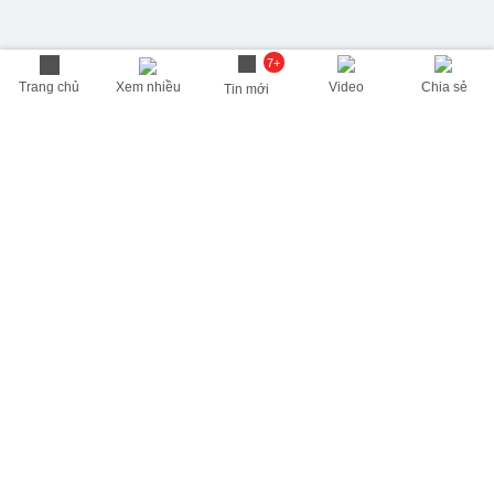
7+
Trang chủ
Xem nhiều
Video
Chia sẻ
Tin mới
THÔNG TIN HỮU ÍCH
Cập nhật nhanh các thông tin được quan tâm mỗi ngày
Lịch âm hôm nay