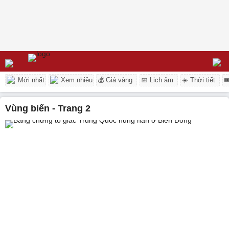
Mới nhất
Xem nhiều
💰 Giá vàng
📅 Lịch âm
☀️ Thời tiết

vùng biển - Trang 2