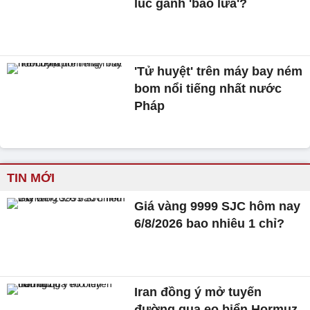
lúc gánh 'bão lửa'?
'Tử huyệt' trên máy bay ném
bom nổi tiếng nhất nước
Pháp
TIN MỚI
Giá vàng 9999 SJC hôm nay
6/8/2026 bao nhiêu 1 chỉ?
Iran đồng ý mở tuyến
đường qua eo biển Hormuz