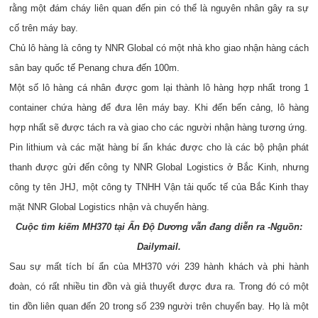
rằng một đám cháy liên quan đến pin có thể là nguyên nhân gây ra sự
cố trên máy bay.
Chủ lô hàng là công ty NNR Global có một nhà kho giao nhận hàng cách
sân bay quốc tế Penang chưa đến 100m.
Một số lô hàng cá nhân được gom lại thành lô hàng hợp nhất trong 1
container chứa hàng để đưa lên máy bay. Khi đến bến cảng, lô hàng
hợp nhất sẽ được tách ra và giao cho các người nhận hàng tương ứng.
Pin lithium và các mặt hàng bí ẩn khác được cho là các bộ phận phát
thanh được gửi đến công ty NNR Global Logistics ở Bắc Kinh, nhưng
công ty tên JHJ, một công ty TNHH Vận tải quốc tế của Bắc Kinh thay
mặt NNR Global Logistics nhận và chuyển hàng.
Cuộc tìm kiếm MH370 tại Ấn Độ Dương vẫn đang diễn ra -Nguồn:
Dailymail.
Sau sự mất tích bí ẩn của MH370 với 239 hành khách và phi hành
đoàn, có rất nhiều tin đồn và giả thuyết được đưa ra. Trong đó có một
tin đồn liên quan đến 20 trong số 239 người trên chuyến bay. Họ là một