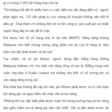
gì có trong 2.253 tấn hàng hóa còn lại.
“Tôi không thể tiết lộ nhiều hơn vì cuộc điều tra vẫn đang diễn ra”, người
phát ngôn nói, “Cố vấn pháp lý của chúng tôi khuyên không nên tiết lộ
điều gì”. Ông thậm chí không thể nói ra tên công ty sản xuất pin và nhấn
mạnh rằng đây là vấn đề bí mật.
Khi được hỏi về số hàng hóa bí ẩn trên MH370, Hãng hàng không
Malaysia cho biết chung chung rằng phần còn lại của lô hàng là “phụ
kiện của đài phát thanh và bộ sạc”.
Tuy nhiên, về số pin lithium, người đứng đầu Hãng hàng không
Malaysia Airlines chỉ cho biết cân nặng tổng số pin là 200kg trong môt
cuộc họp báo ở Kuala Lumpur mà không cho biết có số lượng pin và
cân nặng riêng từng cái.
Bản khai báo không đề cập tới việc pin lithium phải được xử lý cẩn thận
khi đóng gói và nguy hiểm dễ cháy nếu bị hư hỏng.
“Những thủ tục đặc biệt phải được tuân thủ trong trường hợp bị hư hỏng
bao gồm kiểm tra và đóng gói nếu cần thiết”. Đã có đồn đoán trước đó