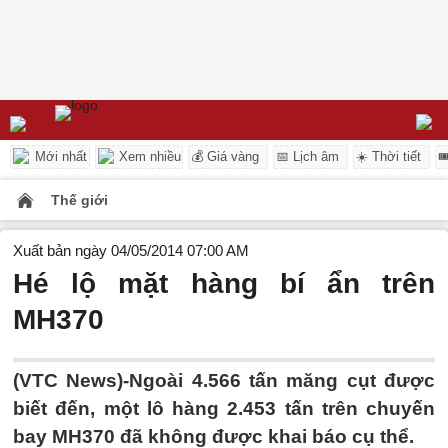
Mới nhất
Xem nhiều
💰 Giá vàng
📅 Lịch âm
☀️ Thời tiết

Thế giới
Xuất bản ngày 04/05/2014 07:00 AM
Hé lộ mặt hàng bí ẩn trên
MH370
(VTC News)-Ngoài 4.566 tấn măng cụt được
biết đến, một lô hàng 2.453 tấn trên chuyến
bay MH370 đã không được khai báo cụ thể.