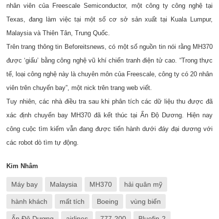
nhân viên của Freescale Semiconductor, một công ty công nghệ tại
Texas, đang làm việc tại một số cơ sở sản xuất tại Kuala Lumpur,
Malaysia và Thiên Tân, Trung Quốc.
Trên trang thông tin Beforeitsnews, có một số nguồn tin nói rằng MH370
được ‘giấu’ bằng công nghệ vũ khí chiến tranh điện tử cao. “Trong thực
tế, loại công nghệ này là chuyên môn của Freescale, công ty có 20 nhân
viên trên chuyến bay”, một nick trên trang web viết.
Tuy nhiên, các nhà điều tra sau khi phân tích các dữ liệu thu được đã
xác định chuyến bay MH370 đã kết thúc tại Ấn Độ Dương. Hiện nay
công cuộc tìm kiếm vẫn đang được tiến hành dưới đáy đại dương với
các robot dò tìm tự động.
Kim Nhâm
Máy bay
Malaysia
MH370
hải quân mỹ
hành khách
mất tích
Boeing
vùng biển
Ấn Độ Dương
airlines
777-200
Bluefin-2