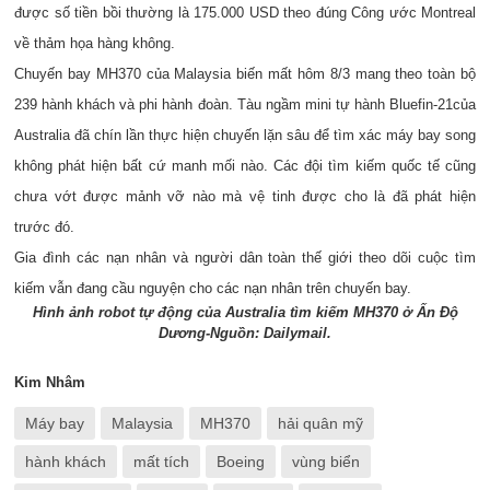
được số tiền bồi thường là 175.000 USD theo đúng Công ước Montreal
về thảm họa hàng không.
Chuyến bay MH370 của Malaysia biến mất hôm 8/3 mang theo toàn bộ
239 hành khách và phi hành đoàn. Tàu ngầm mini tự hành Bluefin-21của
Australia đã chín lần thực hiện chuyến lặn sâu để tìm xác máy bay song
không phát hiện bất cứ manh mối nào. Các đội tìm kiếm quốc tế cũng
chưa vớt được mảnh vỡ nào mà vệ tinh được cho là đã phát hiện
trước đó.
Gia đình các nạn nhân và người dân toàn thế giới theo dõi cuộc tìm
kiếm vẫn đang cầu nguyện cho các nạn nhân trên chuyến bay.
Hình ảnh robot tự động của Australia tìm kiếm MH370 ở Ấn Độ
Dương-Nguồn: Dailymail.
Kim Nhâm
Máy bay
Malaysia
MH370
hải quân mỹ
hành khách
mất tích
Boeing
vùng biển