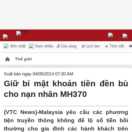
Mới nhất
Xem nhiều
💰 Giá vàng
📅 Lịch âm
☀️ Thời tiết

Thế giới
Xuất bản ngày 04/05/2014 07:30 AM
Giữ bí mật khoản tiền đền bù
cho nạn nhân MH370
(VTC News)-Malaysia yêu cầu các phương
tiện truyền thông không để lộ số tiền bồi
thường cho gia đình các hành khách trên