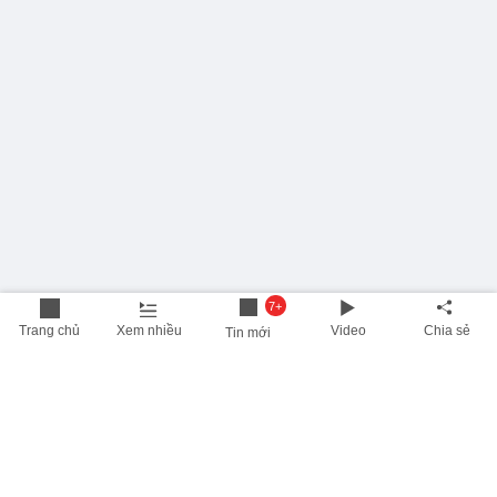
7+
Trang chủ
Xem nhiều
Video
Chia sẻ
Tin mới