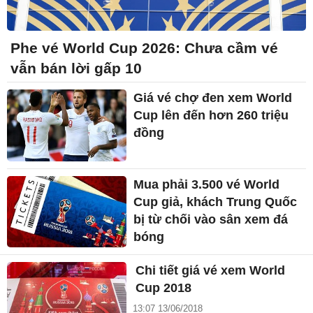
Phe vé World Cup 2026: Chưa cầm vé
vẫn bán lời gấp 10
Giá vé chợ đen xem World
Cup lên đến hơn 260 triệu
đồng
Mua phải 3.500 vé World
Cup giả, khách Trung Quốc
bị từ chối vào sân xem đá
bóng
Chi tiết giá vé xem World
Cup 2018
13:07 13/06/2018