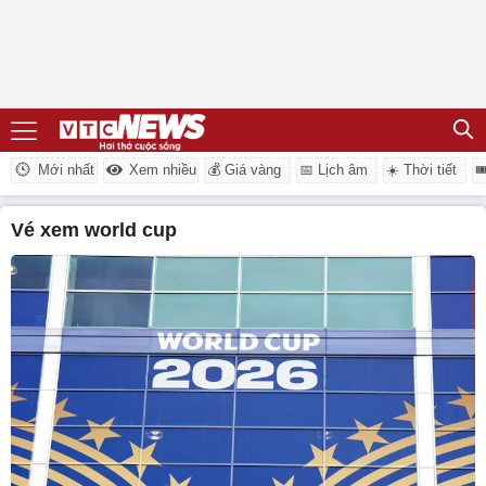
Mới nhất
Xem nhiều
💰 Giá vàng
📅 Lịch âm
☀️ Thời tiết

vé xem world cup