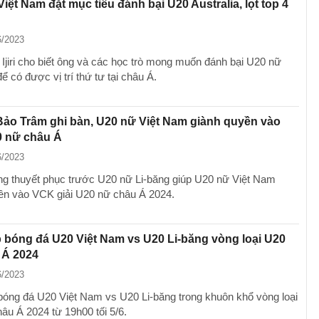
iệt Nam đặt mục tiêu đánh bại U20 Australia, lọt top 4
6/2023
 Ijiri cho biết ông và các học trò mong muốn đánh bại U20 nữ
để có được vị trí thứ tư tại châu Á.
 Bảo Trâm ghi bàn, U20 nữ Việt Nam giành quyền vào
 nữ châu Á
6/2023
ng thuyết phục trước U20 nữ Li-băng giúp U20 nữ Việt Nam
ền vào VCK giải U20 nữ châu Á 2024.
p bóng đá U20 Việt Nam vs U20 Li-băng vòng loại U20
 Á 2024
6/2023
 bóng đá U20 Việt Nam vs U20 Li-băng trong khuôn khổ vòng loại
âu Á 2024 từ 19h00 tối 5/6.