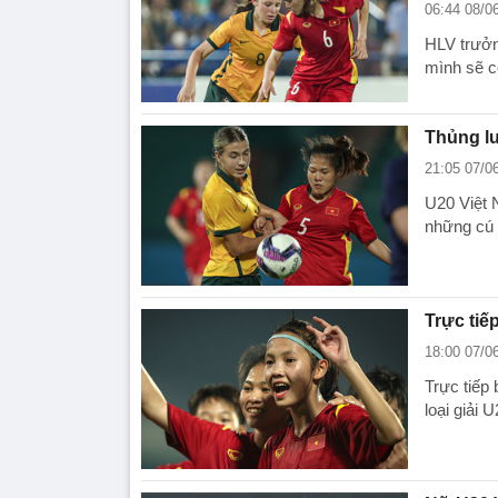
06:44 08/0
HLV trưởn
mình sẽ c
Thủng lư
21:05 07/0
U20 Việt N
những cú 
Trực tiế
18:00 07/0
Trực tiếp
loại giải 