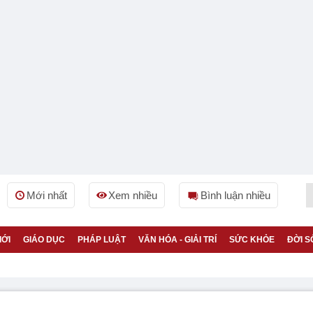
Mới nhất
Xem nhiều
Bình luận nhiều
IỚI
GIÁO DỤC
PHÁP LUẬT
VĂN HÓA - GIẢI TRÍ
SỨC KHỎE
ĐỜI S