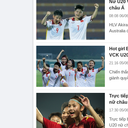
Nữ U20 V
châu Á
08:08 06/0
HLV Akira
Australia 
Hot girl
VCK U20
21:16 05/0
Chiến thắ
giành quy
Trực tiế
nữ châu
17:30 05/0
Trực tiếp
U20 nữ ch