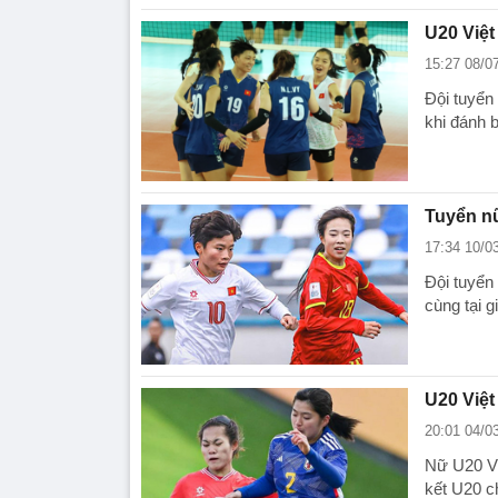
U20 Việt
15:27 08/0
Đội tuyển
khi đánh 
Tuyển n
17:34 10/0
Đội tuyển
cùng tại 
U20 Việ
20:01 04/0
Nữ U20 Vi
kết U20 c