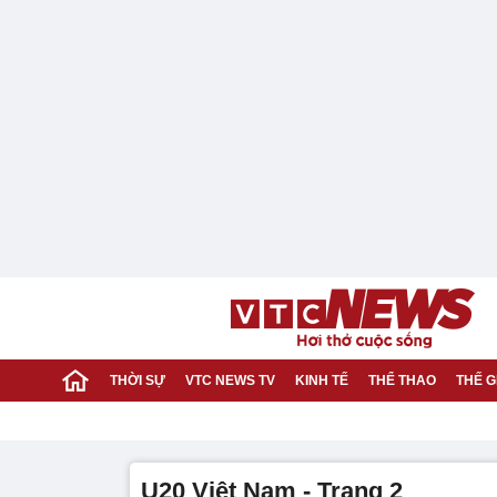
THỜI SỰ
VTC NEWS TV
KINH TẾ
THỂ THAO
THẾ G
U20 Việt Nam - Trang 2