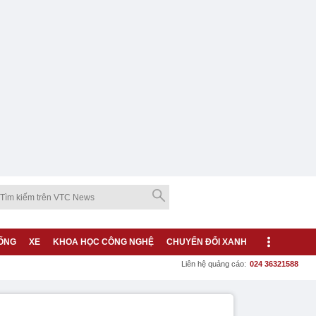
ỐNG
XE
KHOA HỌC CÔNG NGHỆ
CHUYỂN ĐỔI XANH
Liên hệ quảng cáo:
024 36321588