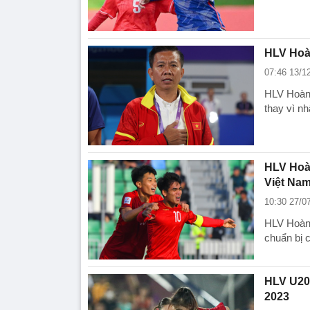
HLV Hoà
07:46 13/1
HLV Hoàng
thay vì n
HLV Hoà
Việt Na
10:30 27/0
HLV Hoàng
chuẩn bị 
HLV U20 
2023