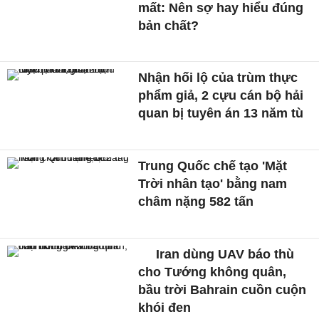
mất: Nên sợ hay hiểu đúng
bản chất?
Nhận hối lộ của trùm thực
phẩm giả, 2 cựu cán bộ hải
quan bị tuyên án 13 năm tù
Trung Quốc chế tạo 'Mặt
Trời nhân tạo' bằng nam
châm nặng 582 tấn
Iran dùng UAV báo thù
cho Tướng không quân,
bầu trời Bahrain cuồn cuộn
khói đen