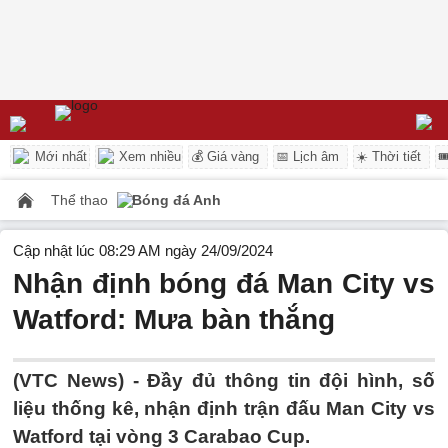
Mới nhất
Xem nhiều
💰 Giá vàng
📅 Lịch âm
☀️ Thời tiết

Thể thao
Bóng đá Anh
Cập nhật lúc 08:29 AM ngày 24/09/2024
Nhận định bóng đá Man City vs
Watford: Mưa bàn thắng
(VTC News) -
Đầy đủ thông tin đội hình, số
liệu thống kê, nhận định trận đấu Man City vs
Watford tại vòng 3 Carabao Cup.