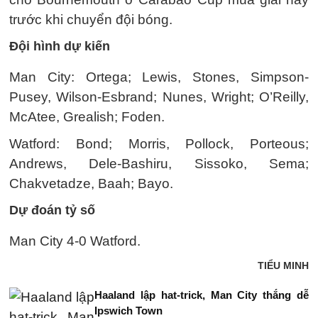
trước khi chuyển đội bóng.
Đội hình dự kiến
Man City: Ortega; Lewis, Stones, Simpson-
Pusey, Wilson-Esbrand; Nunes, Wright; O’Reilly,
McAtee, Grealish; Foden.
Watford: Bond; Morris, Pollock, Porteous;
Andrews, Dele-Bashiru, Sissoko, Sema;
Chakvetadze, Baah; Bayo.
Dự đoán tỷ số
Man City 4-0 Watford.
TIỂU MINH
Haaland lập hat-trick, Man City thắng dễ
Ipswich Town