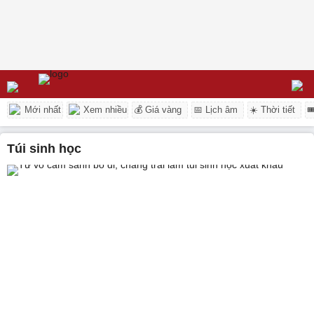
Mới nhất
Xem nhiều
💰 Giá vàng
📅 Lịch âm
☀️ Thời tiết

túi sinh học