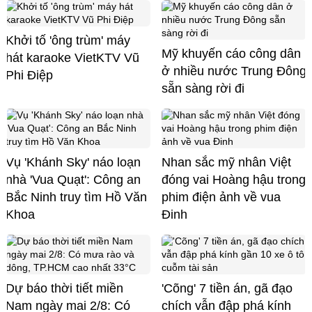
Khởi tố 'ông trùm' máy
Mỹ khuyến cáo công dân
hát karaoke VietKTV Vũ
ở nhiều nước Trung Đông
Phi Điệp
sẵn sàng rời đi
Vụ 'Khánh Sky' náo loạn
Nhan sắc mỹ nhân Việt
nhà 'Vua Quạt': Công an
đóng vai Hoàng hậu trong
Bắc Ninh truy tìm Hồ Văn
phim điện ảnh về vua
Khoa
Đinh
Dự báo thời tiết miền
'Cõng' 7 tiền án, gã đạo
Nam ngày mai 2/8: Có
chích vẫn đập phá kính