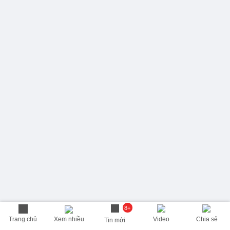
8+
Trang chủ
Xem nhiều
Video
Chia sẻ
Tin mới