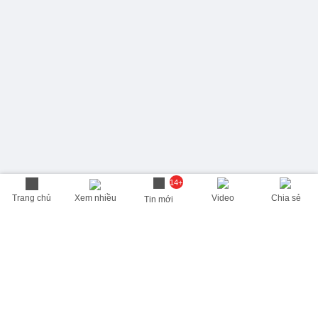
14+
Trang chủ
Xem nhiều
Video
Chia sẻ
Tin mới