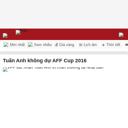
Mới nhất
Xem nhiều
💰 Giá vàng
📅 Lịch âm
☀️ Thời tiết

Tuấn Anh không dự AFF Cup 2016