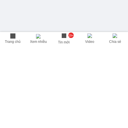
19+
Trang chủ
Xem nhiều
Video
Chia sẻ
Tin mới
THÔNG TIN HỮU ÍCH