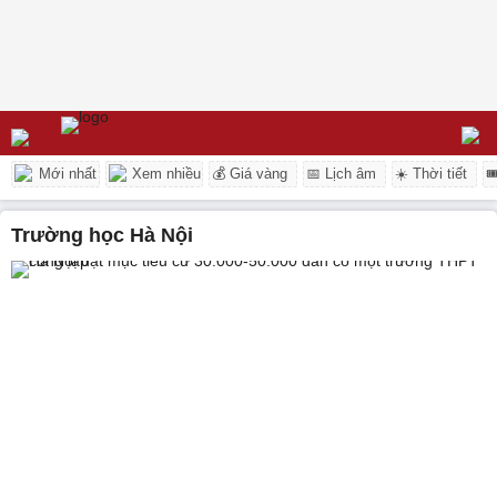
Mới nhất
Xem nhiều
💰 Giá vàng
📅 Lịch âm
☀️ Thời tiết

trường học Hà Nội