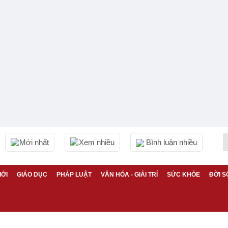
Mới nhất
Xem nhiều
Bình luận nhiều
IỚI
GIÁO DỤC
PHÁP LUẬT
VĂN HÓA - GIẢI TRÍ
SỨC KHỎE
ĐỜI S