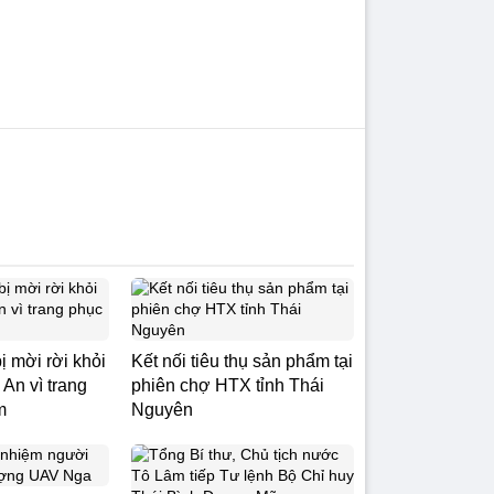
ị mời rời khỏi
Kết nối tiêu thụ sản phẩm tại
An vì trang
phiên chợ HTX tỉnh Thái
m
Nguyên