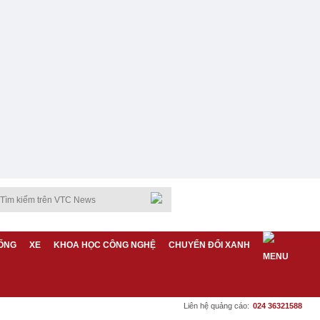
ỐNG
XE
KHOA HỌC CÔNG NGHỆ
CHUYỂN ĐỔI XANH
Liên hệ quảng cáo:
024 36321588