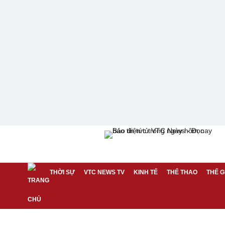
THỜI SỰ
VTC NEWS TV
KINH TẾ
THỂ THAO
THẾ G