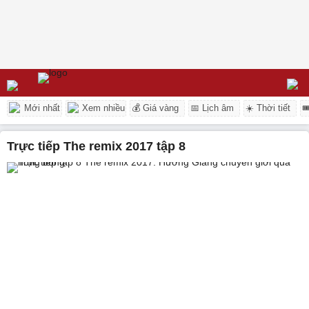
Mới nhất
Xem nhiều
💰 Giá vàng
📅 Lịch âm
☀️ Thời tiết

trực tiếp The remix 2017 tập 8