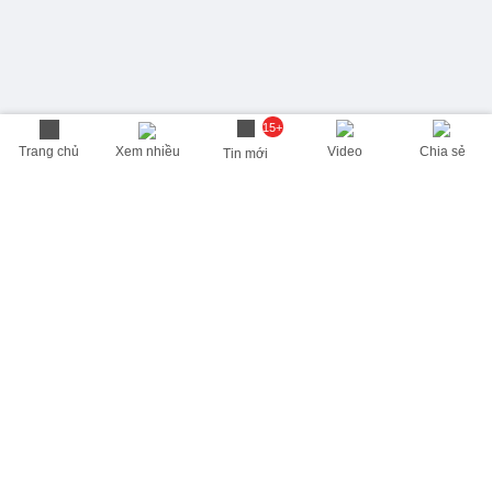
15+
Trang chủ
Xem nhiều
Video
Chia sẻ
Tin mới
THÔNG TIN HỮU ÍCH