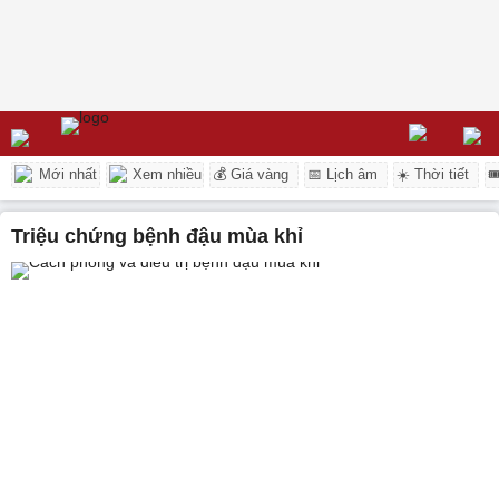
Mới nhất
Xem nhiều
💰 Giá vàng
📅 Lịch âm
☀️ Thời tiết

triệu chứng bệnh đậu mùa khỉ