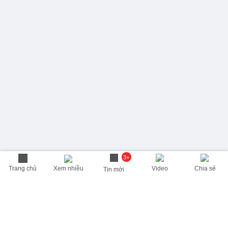
3+
Trang chủ
Xem nhiều
Video
Chia sẻ
Tin mới