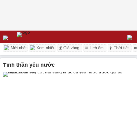
Mới nhất
Xem nhiều
💰 Giá vàng
📅 Lịch âm
☀️ Thời tiết

tinh thần yêu nước