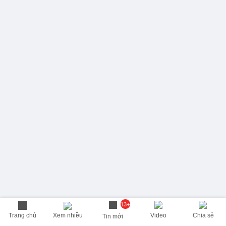
13+
Trang chủ
Xem nhiều
Video
Chia sẻ
Tin mới