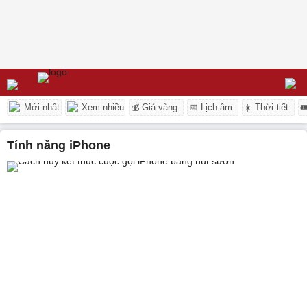
Mới nhất
Xem nhiều
💰 Giá vàng
📅 Lịch âm
☀️ Thời tiết

tính năng iPhone