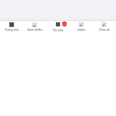
12+
Trang chủ
Xem nhiều
Video
Chia sẻ
Tin mới
THÔNG TIN HỮU ÍCH
Cập nhật nhanh các thông tin được quan tâm mỗi ngày