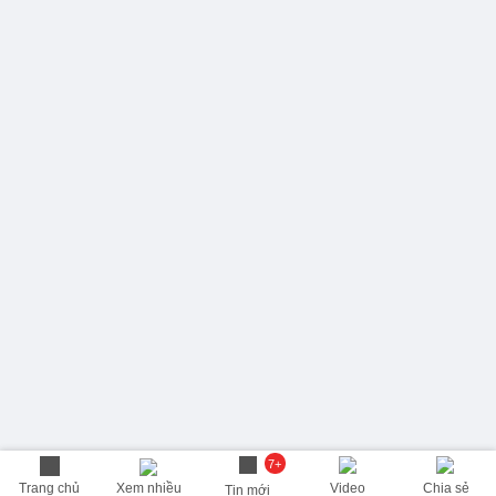
7+
Trang chủ
Xem nhiều
Video
Chia sẻ
Tin mới