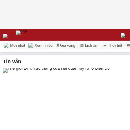
Mới nhất
Xem nhiều
💰 Giá vàng
📅 Lịch âm
☀️ Thời tiết

tin vắn