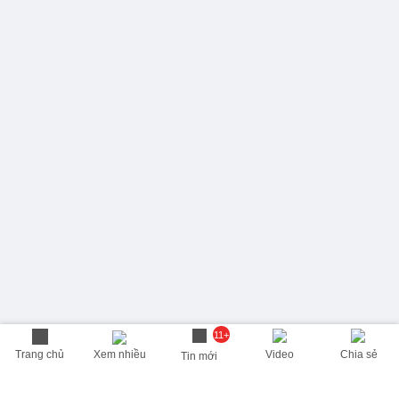
11+
Trang chủ
Xem nhiều
Video
Chia sẻ
Tin mới