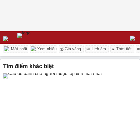
Mới nhất
Xem nhiều
💰 Giá vàng
📅 Lịch âm
☀️ Thời tiết

tìm điểm khác biệt