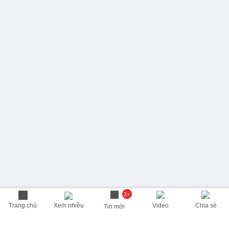
2+
Trang chủ
Xem nhiều
Video
Chia sẻ
Tin mới