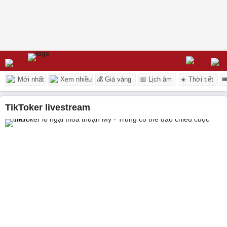
Mới nhất
Xem nhiều
💰 Giá vàng
📅 Lịch âm
☀️ Thời tiết

TikToker livestream