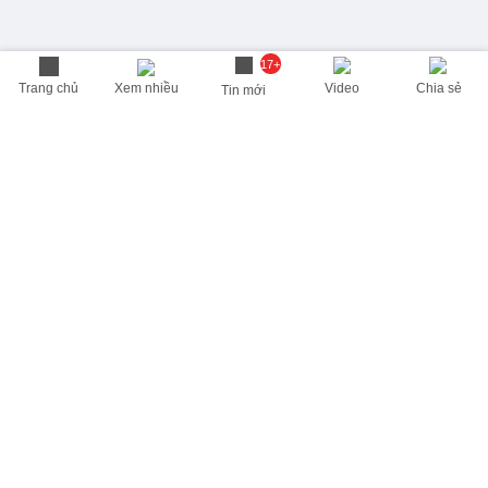
17+
Trang chủ
Xem nhiều
Video
Chia sẻ
Tin mới
THÔNG TIN HỮU ÍCH
Cập nhật nhanh các thông tin được quan tâm mỗi ngày
Lịch âm hôm nay