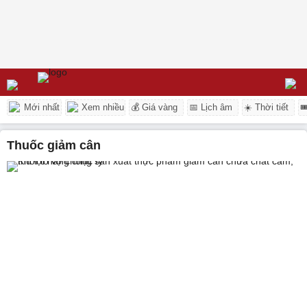
Mới nhất
Xem nhiều
💰 Giá vàng
📅 Lịch âm
☀️ Thời tiết

thuốc giảm cân