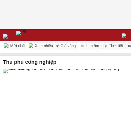
Mới nhất
Xem nhiều
💰 Giá vàng
📅 Lịch âm
☀️ Thời tiết

thủ phủ công nghiệp