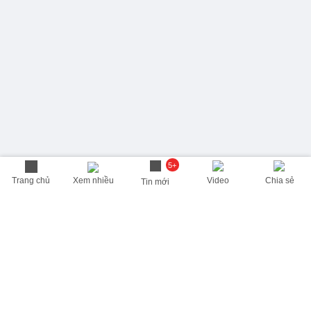
5+
Trang chủ
Xem nhiều
Video
Chia sẻ
Tin mới