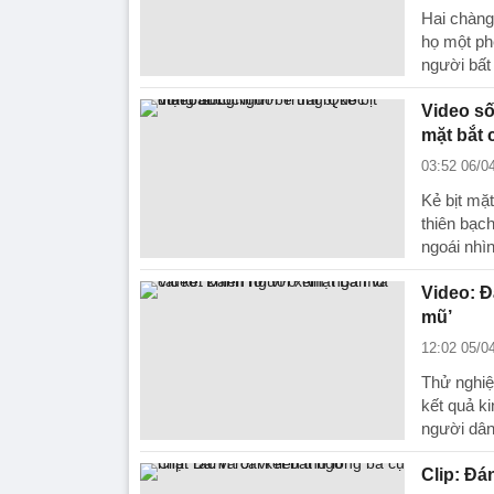
Hai chàng 
họ một ph
người bất
Video số
mặt bắt 
03:52 06/0
Kẻ bịt mặt
thiên bạc
ngoái nhìn
Video: Đ
mũ’
12:02 05/0
Thử nghiệ
kết quả k
người dân
Clip: Đán