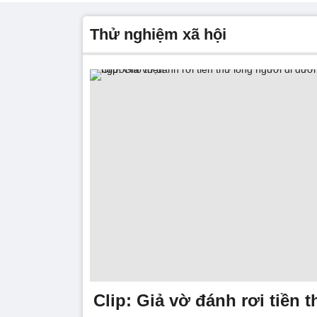
thử nghiệm xã hội
Clip: Giả vờ đánh rơi tiền 