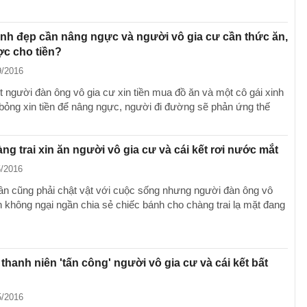
inh đẹp cần nâng ngực và người vô gia cư cần thức ăn,
ợc cho tiền?
9/2016
 người đàn ông vô gia cư xin tiền mua đồ ăn và một cô gái xinh
bỏng xin tiền để nâng ngực, người đi đường sẽ phản ứng thế
àng trai xin ăn người vô gia cư và cái kết rơi nước mắt
5/2016
ân cũng phải chật vật với cuộc sống nhưng người đàn ông vô
n không ngại ngần chia sẻ chiếc bánh cho chàng trai lạ mặt đang
i thanh niên 'tấn công' người vô gia cư và cái kết bất
5/2016