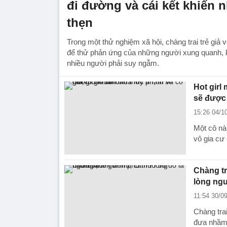
đi đường và cái kết khiến 
thẹn
Trong một thử nghiệm xã hội, chàng trai trẻ giả 
để thử phản ứng của những người xung quanh, 
nhiều người phải suy ngẫm.
Hot girl
sẽ được 
15:26 04/1
Một cô nà
vô gia cư
Chàng tr
lòng ngư
11:54 30/0
Chàng trai
đưa nhầm 