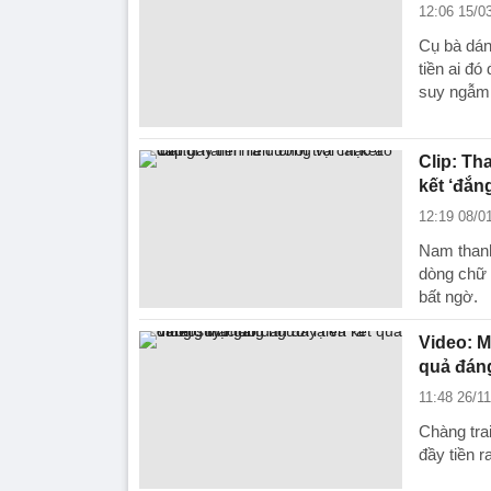
12:06 15/0
Cụ bà dán
tiền ai đ
suy ngẫm
Clip: Th
kết ‘đắn
12:19 08/0
Nam thanh
dòng chữ 
bất ngờ.
Video: M
quả đán
11:48 26/1
Chàng tra
đầy tiền 