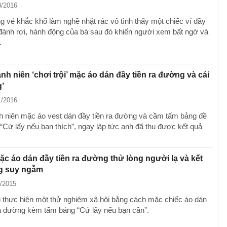
3/2016
g vẻ khắc khổ làm nghề nhặt rác vô tình thấy một chiếc ví đầy
ó đánh rơi, hành động của bà sau đó khiến người xem bất ngờ và
.
anh niên ‘chơi trội’ mặc áo dán đầy tiền ra đường và cái
g’
1/2016
 niên mặc áo vest dán đầy tiền ra đường và cầm tấm bảng đề
“Cứ lấy nếu bạn thích”, ngay lập tức anh đã thu được kết quả
ặc áo dán đầy tiền ra đường thử lòng người lạ và kết
g suy ngẫm
1/2015
i thực hiện một thử nghiệm xã hội bằng cách mặc chiếc áo dán
ra đường kèm tấm bảng “Cứ lấy nếu bạn cần”.