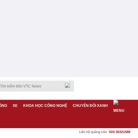
ỐNG
XE
KHOA HỌC CÔNG NGHỆ
CHUYỂN ĐỔI XANH
Liên hệ quảng cáo:
024 36321588