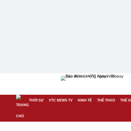
THỜI SỰ
VTC NEWS TV
KINH TẾ
THỂ THAO
THẾ G