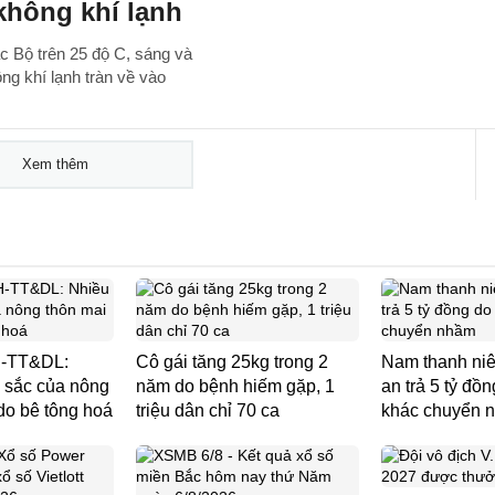
không khí lạnh
ắc Bộ trên 25 độ C, sáng và
ông khí lạnh tràn về vào
Xem thêm
H-TT&DL:
Cô gái tăng 25kg trong 2
Nam thanh ni
 sắc của nông
năm do bệnh hiếm gặp, 1
an trả 5 tỷ đồ
do bê tông hoá
triệu dân chỉ 70 ca
khác chuyển 