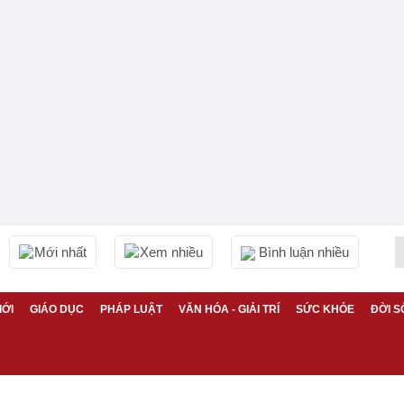
Mới nhất
Xem nhiều
Bình luận nhiều
IỚI
GIÁO DỤC
PHÁP LUẬT
VĂN HÓA - GIẢI TRÍ
SỨC KHỎE
ĐỜI S