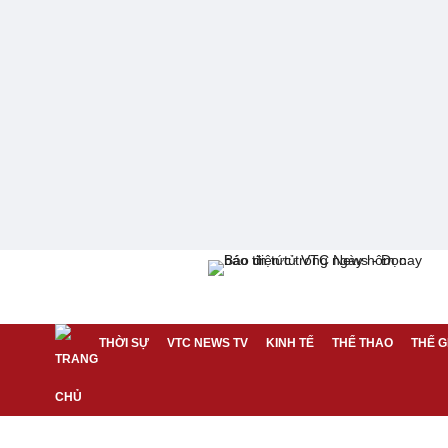
THỜI SỰ
VTC NEWS TV
KINH TẾ
THỂ THAO
THẾ G