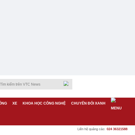
ỐNG
XE
KHOA HỌC CÔNG NGHỆ
CHUYỂN ĐỔI XANH
Liên hệ quảng cáo:
024 36321588