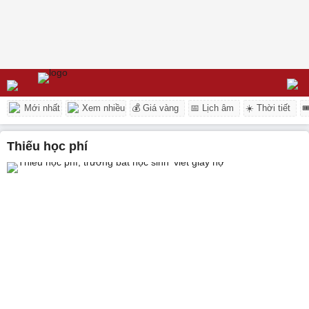
Mới nhất
Xem nhiều
💰 Giá vàng
📅 Lịch âm
☀️ Thời tiết

Thiếu học phí