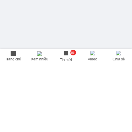
15+
Trang chủ
Xem nhiều
Video
Chia sẻ
Tin mới