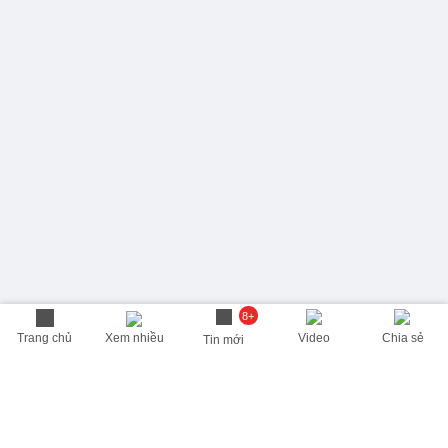
8+
Trang chủ
Xem nhiều
Video
Chia sẻ
Tin mới