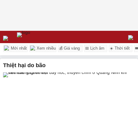
Mới nhất
Xem nhiều
💰 Giá vàng
📅 Lịch âm
☀️ Thời tiết

Thiệt hại do bão