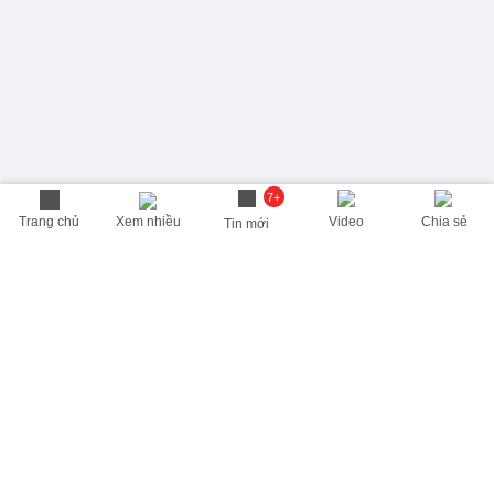
7+
Trang chủ
Xem nhiều
Video
Chia sẻ
Tin mới