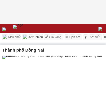
Mới nhất
Xem nhiều
💰 Giá vàng
📅 Lịch âm
☀️ Thời tiết

Thành phố Đồng Nai