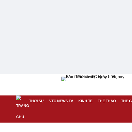
THỜI SỰ
VTC NEWS TV
KINH TẾ
THỂ THAO
THẾ G