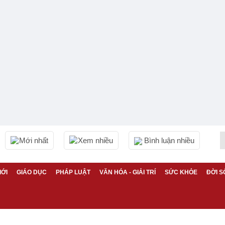
Mới nhất
Xem nhiều
Bình luận nhiều
IỚI
GIÁO DỤC
PHÁP LUẬT
VĂN HÓA - GIẢI TRÍ
SỨC KHỎE
ĐỜI S