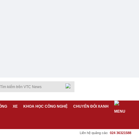
ỐNG
XE
KHOA HỌC CÔNG NGHỆ
CHUYỂN ĐỔI XANH
Liên hệ quảng cáo:
024 36321588