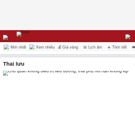
Mới nhất
Xem nhiều
💰 Giá vàng
📅 Lịch âm
☀️ Thời tiết

thai lưu