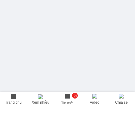
12+
Trang chủ
Xem nhiều
Video
Chia sẻ
Tin mới