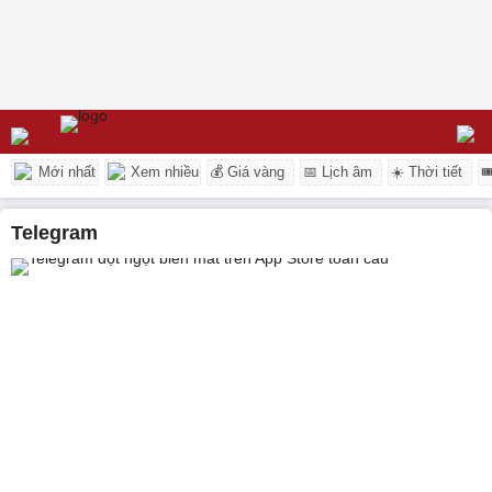
Mới nhất
Xem nhiều
💰 Giá vàng
📅 Lịch âm
☀️ Thời tiết

Telegram