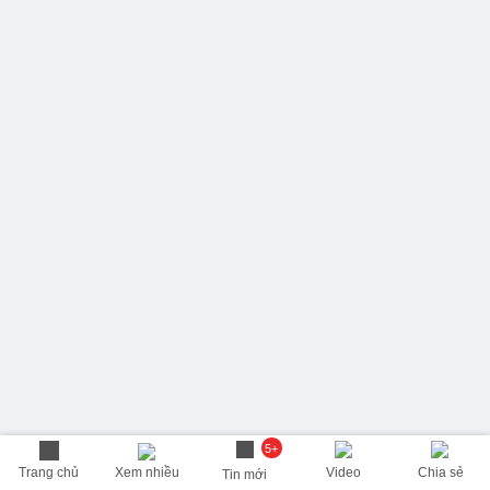
5+
Trang chủ
Xem nhiều
Video
Chia sẻ
Tin mới