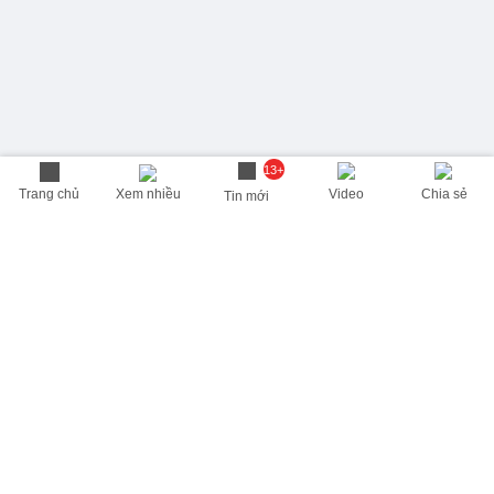
13+
Trang chủ
Xem nhiều
Video
Chia sẻ
Tin mới