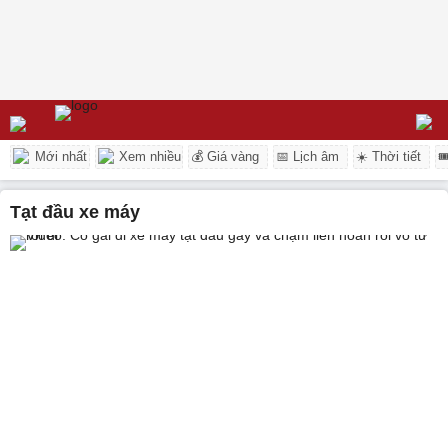
Mới nhất
Xem nhiều
💰 Giá vàng
📅 Lịch âm
☀️ Thời tiết

tạt đầu xe máy