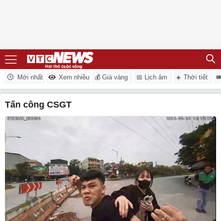
Mới nhất
Xem nhiều
💰 Giá vàng
📅 Lịch âm
☀️ Thời tiết

tấn công CSGT