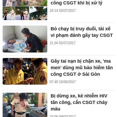
công CSGT khi bị xử lý
18:14 02/07/2017
Bỏ chạy bị truy đuổi, tài xế
vi phạm đánh gãy tay CSGT
11:34 02/07/2017
Gây tai nạn bị chặn xe, 'ma
men' dùng mũ bảo hiểm tấn
công CSGT ở Sài Gòn
07:40 15/06/2017
Bị dừng xe, kẻ nhiễm HIV
tấn công, cắn CSGT chảy
máu
16:06 09/02/2017