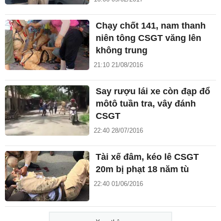
Chạy chốt 141, nam thanh
niên tông CSGT văng lên
không trung
21:10 21/08/2016
Say rượu lái xe còn đạp đổ
môtô tuần tra, vây đánh
CSGT
22:40 28/07/2016
Tài xế đâm, kéo lê CSGT
20m bị phạt 18 năm tù
22:40 01/06/2016