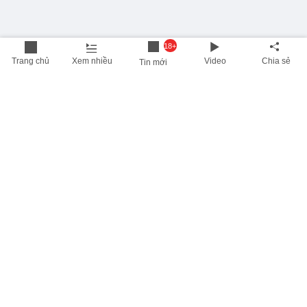
18+
Trang chủ
Xem nhiều
Video
Chia sẻ
Tin mới
THÔNG TIN HỮU ÍCH
Cập nhật nhanh các thông tin được quan tâm mỗi ngày