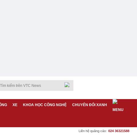
ỐNG
XE
KHOA HỌC CÔNG NGHỆ
CHUYỂN ĐỔI XANH
Liên hệ quảng cáo:
024 36321588