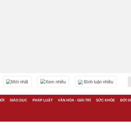
Mới nhất
Xem nhiều
Bình luận nhiều
IỚI
GIÁO DỤC
PHÁP LUẬT
VĂN HÓA - GIẢI TRÍ
SỨC KHỎE
ĐỜI S