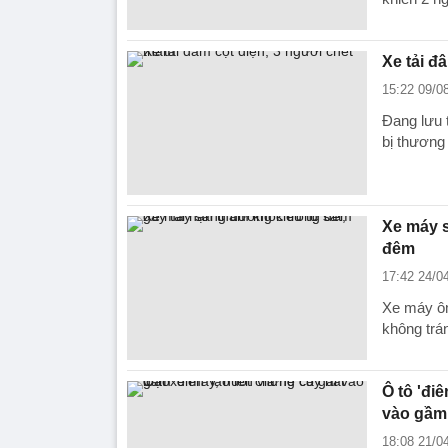
Xe tải đ
15:22 09/0
Đang lưu t
bị thương
Xe máy s
đêm
17:42 24/0
Xe máy ôm
không trá
Ô tô 'điê
vào gầm
18:08 21/0