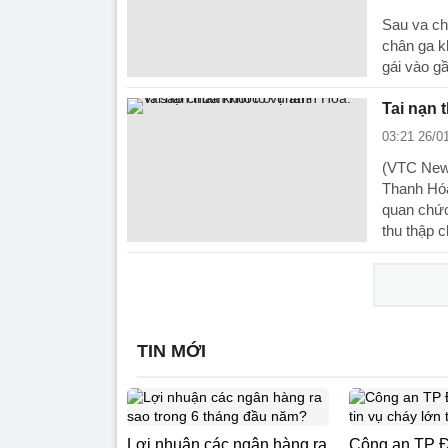
Sau va ch
chân ga kh
gái vào g
Tai nạn 
03:21 26/0
(VTC News
Thanh Hóa 
quan chức
thu thập 
TIN MỚI
Lợi nhuận các ngân hàng ra
Công an TP Đ