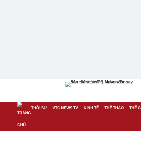
THỜI SỰ
VTC NEWS TV
KINH TẾ
THỂ THAO
THẾ G