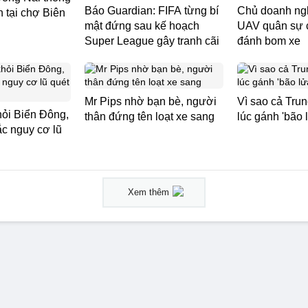
Báo Guardian: FIFA từng bí
Chủ doanh ngh
n tại chợ Biên
mật đứng sau kế hoạch
UAV quân sự 
Super League gây tranh cãi
đánh bom xe
Mr Pips nhờ bạn bè, người
Vì sao cả Tru
hỏi Biển Đông,
thân đứng tên loạt xe sang
lúc gánh 'bão 
ắc nguy cơ lũ
Xem thêm