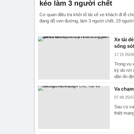
kéo làm 3 người chết
Cơ quan điều tra khởi tố tài xế xe khách đi lễ c
đang đỗ ven đường, làm 3 người chết, 19 người
Xe tải đ
sống sót
17:15 05/0
Trong vụ x
kỳ do rơi
dần ổn địn
Va chạm 
07:48 25/0
Sau cú va
thiệt mạn