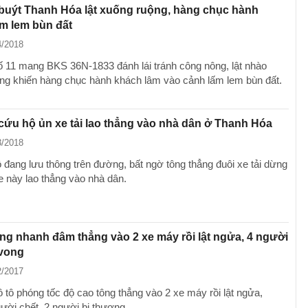
 buýt Thanh Hóa lật xuống ruộng, hàng chục hành
m lem bùn đất
4/2018
ố 11 mang BKS 36N-1833 đánh lái tránh công nông, lật nhào
ng khiến hàng chục hành khách lâm vào cảnh lấm lem bùn đất.
 cứu hộ ủn xe tải lao thẳng vào nhà dân ở Thanh Hóa
3/2018
 đang lưu thông trên đường, bất ngờ tông thẳng đuôi xe tải dừng
xe này lao thẳng vào nhà dân.
ng nhanh đâm thẳng vào 2 xe máy rồi lật ngửa, 4 người
vong
2/2017
 tô phóng tốc độ cao tông thẳng vào 2 xe máy rồi lật ngửa,
gười chết, 2 người bị thương.