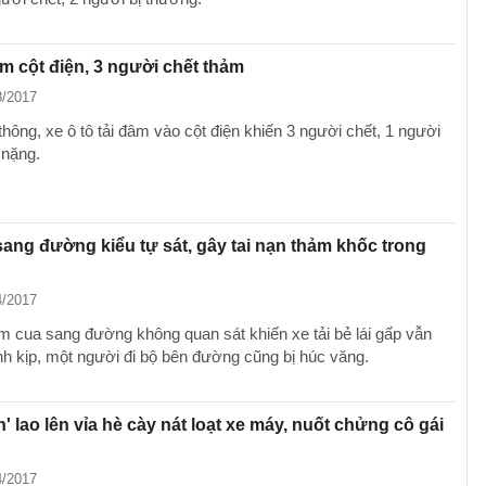
âm cột điện, 3 người chết thảm
8/2017
hông, xe ô tô tải đâm vào cột điện khiến 3 người chết, 1 người
 nặng.
ang đường kiểu tự sát, gây tai nạn thảm khốc trong
4/2017
 cua sang đường không quan sát khiến xe tải bẻ lái gấp vẫn
nh kịp, một người đi bộ bên đường cũng bị húc văng.
n' lao lên vỉa hè cày nát loạt xe máy, nuốt chửng cô gái
4/2017