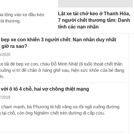
Lật xe tải chở keo ở Thanh Hóa,
hùa tông vào xe đầu kéo
7 người chết thương tâm: Danh
 bị thương.
tính các nạn nhân
è bẹp xe con khiến 3 người chết: Nạn nhân duy nhất
 giờ ra sao?
6/2020
e tải đè bẹp xe con, cháu Đỗ Minh Nhật (6 tuổi) thoát chết thần
 xuống vị trí để chân ở hàng ghế sau, hiện sức khỏe của bé đang
h.
với ô tô 4 chỗ, hai vợ chồng thiệt mạng
7/2018
 chạm mạnh, bà Phương bị hất văng xa rồi ngã xuống đường
g tại chỗ, còn ông Nghiêm chết trên đường đi cấp cứu.