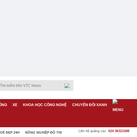
ỐNG
XE
KHOA HỌC CÔNG NGHỆ
CHUYỂN ĐỔI XANH
Liên hệ quảng cáo:
024 36321588
OẺ ĐẸP 24H
NÔNG NGHIỆP ĐÔ THỊ