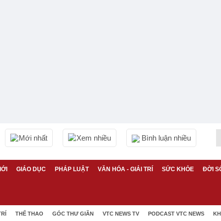
Mới nhất
Xem nhiều
Bình luận nhiều
IỚI
GIÁO DỤC
PHÁP LUẬT
VĂN HÓA - GIẢI TRÍ
SỨC KHỎE
ĐỜI S
TRÍ
THỂ THAO
GÓC THƯ GIÃN
VTC NEWS TV
PODCAST VTC NEWS
KH