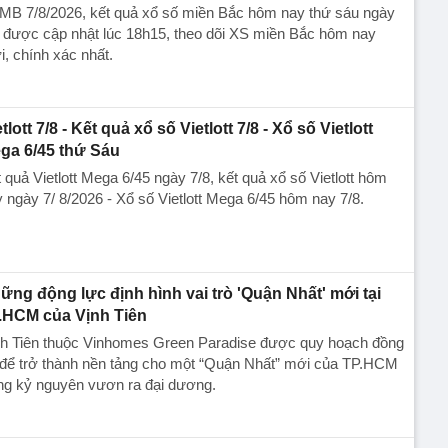
MB 7/8/2026, kết quả xổ số miền Bắc hôm nay thứ sáu ngày
 được cập nhật lúc 18h15, theo dõi XS miền Bắc hôm nay
, chính xác nhất.
tlott 7/8 - Kết quả xổ số Vietlott 7/8 - Xổ số Vietlott
ga 6/45 thứ Sáu
 quả Vietlott Mega 6/45 ngày 7/8, kết quả xổ số Vietlott hôm
 ngày 7/ 8/2026 - Xổ số Vietlott Mega 6/45 hôm nay 7/8.
ững động lực định hình vai trò 'Quận Nhất' mới tại
.HCM của Vịnh Tiên
nh Tiên thuộc Vinhomes Green Paradise được quy hoạch đồng
 để trở thành nền tảng cho một “Quận Nhất” mới của TP.HCM
ng kỷ nguyên vươn ra đại dương.