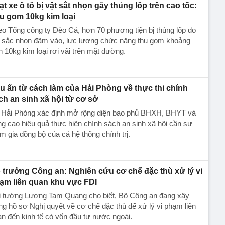
ạt xe ô tô bị vật sắt nhọn gây thủng lốp trên cao tốc:
u gom 10kg kim loại
o Tổng công ty Đèo Cả, hơn 70 phương tiện bị thủng lốp do
t sắc nhọn đâm vào, lực lượng chức năng thu gom khoảng
 10kg kim loại rơi vãi trên mặt đường.
u ấn từ cách làm của Hải Phòng về thực thi chính
ch an sinh xã hội từ cơ sở
 Hải Phòng xác định mở rộng diện bao phủ BHXH, BHYT và
g cao hiệu quả thực hiện chính sách an sinh xã hội cần sự
m gia đồng bộ của cả hệ thống chính trị.
 trưởng Công an: Nghiên cứu cơ chế đặc thù xử lý vi
ạm liên quan khu vực FDI
i tướng Lương Tam Quang cho biết, Bộ Công an đang xây
g hồ sơ Nghị quyết về cơ chế đặc thù để xử lý vi phạm liên
n đến kinh tế có vốn đầu tư nước ngoài.