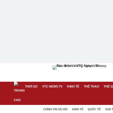
THỜI SỰ
VTC NEWS TV
KINH TẾ
THỂ THAO
THẾ G
CHÍNH TRỊ XÃ HỘI
KINH TẾ
QUỐC TẾ
GIẢI 