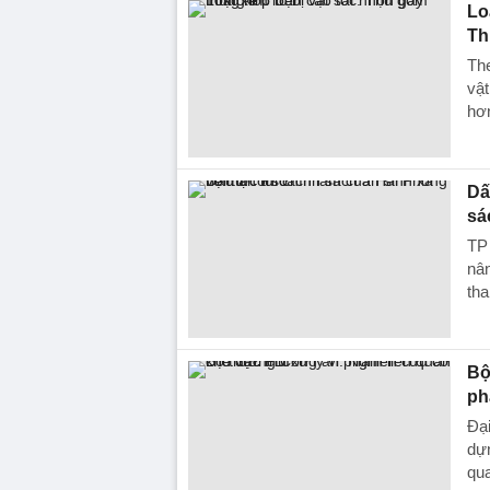
Lo
Th
The
vậ
hơn
Dấ
sá
TP
nân
tha
Bộ
ph
Đạ
dựn
qua