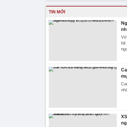
TIN MỚI
Ng
nh
Với
hệ 
ng
Ca
mụ
Car
nhâ
XS
ng