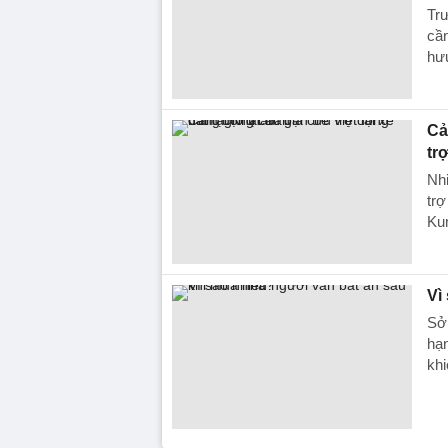
Trư
cần
hưu
Cả
tr
Nhi
trợ
Ku
Vì
Sở 
hạn
khi