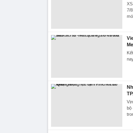
XS
7/8
mới
Vie
Me
Kết
nay
Nh
TP
Vị
bộ
tro