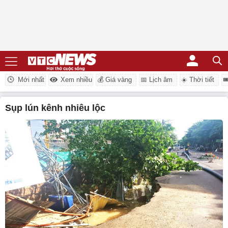
Mới nhất
Xem nhiều
💰 Giá vàng
📅 Lịch âm
☀️ Thời tiết

sụp lún kênh nhiêu lộc