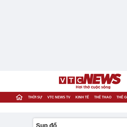
THỜI SỰ
VTC NEWS TV
KINH TẾ
THỂ THAO
THẾ G
sụp đổ