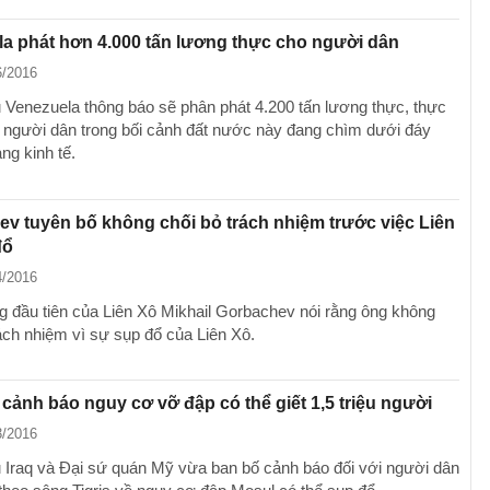
a phát hơn 4.000 tấn lương thực cho người dân
6/2016
 Venezuela thông báo sẽ phân phát 4.200 tấn lương thực, thực
người dân trong bối cảnh đất nước này đang chìm dưới đáy
ng kinh tế.
v tuyên bố không chối bỏ trách nhiệm trước việc Liên
đổ
4/2016
g đầu tiên của Liên Xô Mikhail Gorbachev nói rằng ông không
rách nhiệm vì sự sụp đổ của Liên Xô.
ỹ cảnh báo nguy cơ vỡ đập có thể giết 1,5 triệu người
3/2016
 Iraq và Đại sứ quán Mỹ vừa ban bố cảnh báo đối với người dân