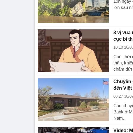
19h ngày 
lớn sau nh
3 vị vua
cục bi th
10:10 10/0
Cuối thời
thần, khi
chấm dứt 
Chuyên 
đến Việ
08:27 30/0
Các chuyê
Bank ở Mỹ
Nam.
Video: M