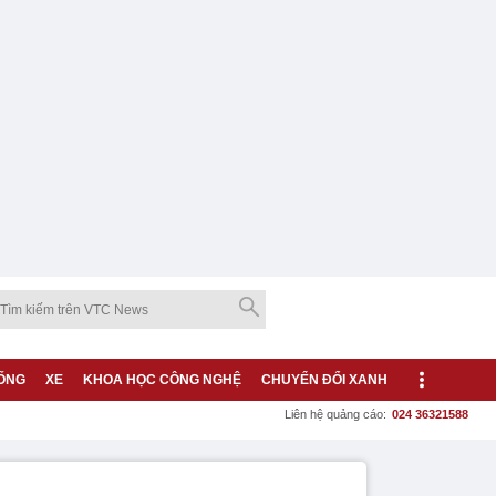
ỐNG
XE
KHOA HỌC CÔNG NGHỆ
CHUYỂN ĐỔI XANH
Liên hệ quảng cáo:
024 36321588