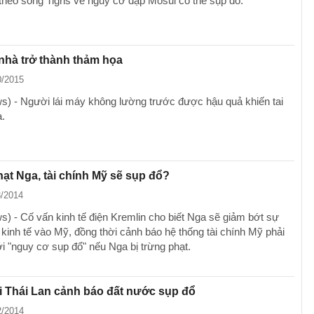
theo sông Tigris về nguy cơ đập Mosul có thể sụp đổ.
nhà trở thành thảm họa
0/2015
) - Người lái máy không lường trước được hậu quả khiến tai
a.
ạt Nga, tài chính Mỹ sẽ sụp đổ?
3/2014
) - Cố vấn kinh tế điện Kremlin cho biết Nga sẽ giảm bớt sự
 kinh tế vào Mỹ, đồng thời cảnh báo hệ thống tài chính Mỹ phải
ới "nguy cơ sụp đổ" nếu Nga bị trừng phạt.
 Thái Lan cảnh báo đất nước sụp đổ
2/2014