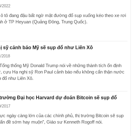
3/2022
 ô tô đang đậu bất ngờ mặt đường đổ sụp xuống kéo theo xe rơi
nh ở TP Heyuan (Quảng Đông, Trung Quốc).
ị sỹ cảnh báo Mỹ sẽ sụp đổ như Liên Xô
1/2018
 Tổng thống Mỹ Donald Trump nói về những thành tích ổn định
ỹ, cựu Hạ nghị sỹ Ron Paul cảnh báo nếu không cẩn thận nước
 đổ như Liên Xô.
trường Đại học Harvard dự đoán Bitcoin sẽ sụp đổ
0/2017
lực ngày càng lớn của các chính phủ, thị trường Bitcoin sẽ sụp
 vấn đề sớm hay muộn”, Giáo sư Kenneth Rogoff nói.