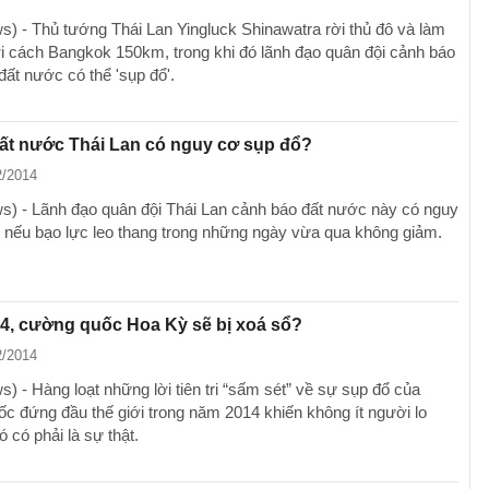
) - Thủ tướng Thái Lan Yingluck Shinawatra rời thủ đô và làm
ơi cách Bangkok 150km, trong khi đó lãnh đạo quân đội cảnh báo
đất nước có thể 'sụp đổ'.
ất nước Thái Lan có nguy cơ sụp đổ?
2/2014
) - Lãnh đạo quân đội Thái Lan cảnh báo đất nước này có nguy
 nếu bạo lực leo thang trong những ngày vừa qua không giảm.
4, cường quốc Hoa Kỳ sẽ bị xoá sổ?
2/2014
) - Hàng loạt những lời tiên tri “sấm sét” về sự sụp đổ của
c đứng đầu thế giới trong năm 2014 khiến không ít người lo
đó có phải là sự thật.