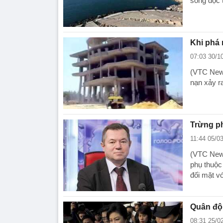
sống dọc 
Khi phá 
07:03 30/1
(VTC News
nạn xảy r
Trừng ph
11:44 05/0
(VTC News
phụ thuộc
đối mặt v
Quân đội
08:31 25/0