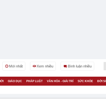
Mới nhất
Xem nhiều
Bình luận nhiều
IỚI
GIÁO DỤC
PHÁP LUẬT
VĂN HÓA - GIẢI TRÍ
SỨC KHỎE
ĐỜI S