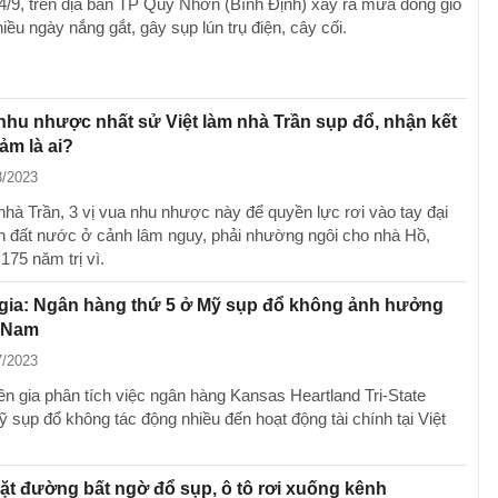
4/9, trên địa bàn TP Quy Nhơn (Bình Định) xảy ra mưa dông gió
iều ngày nắng gắt, gây sụp lún trụ điện, cây cối.
 nhu nhược nhất sử Việt làm nhà Trần sụp đổ, nhận kết
ảm là ai?
8/2023
 nhà Trần, 3 vị vua nhu nhược này để quyền lực rơi vào tay đại
ến đất nước ở cảnh lâm nguy, phải nhường ngôi cho nhà Hồ,
175 năm trị vì.
gia: Ngân hàng thứ 5 ở Mỹ sụp đổ không ảnh hưởng
t Nam
7/2023
n gia phân tích việc ngân hàng Kansas Heartland Tri-State
 sụp đổ không tác động nhiều đến hoạt động tài chính tại Việt
ặt đường bất ngờ đổ sụp, ô tô rơi xuống kênh