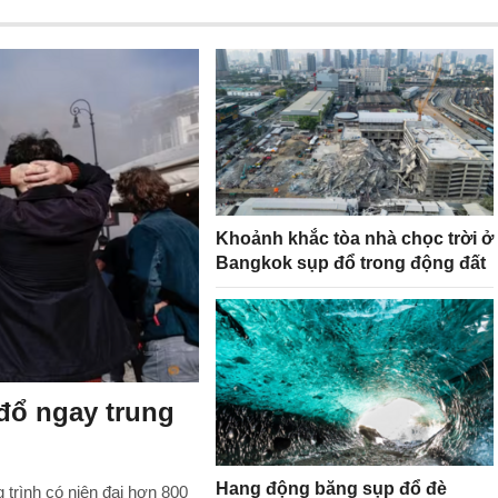
Khoảnh khắc tòa nhà chọc trời ở
Bangkok sụp đổ trong động đất
đổ ngay trung
Hang động băng sụp đổ đè
g trình có niên đại hơn 800