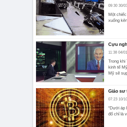
09:30 30/0
Một chiếc
xuống kê
Cựu ngh
11:38 04/0
Trong khi
kinh tế M
Mỹ sẽ sụp
Giáo sư 
07:23 10/1
“Dưới áp 
đổ chỉ là