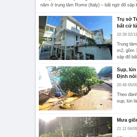
năm ở trung tâm Rome (Italy) – bất ngờ đổ sập 
Trụ sở T
bất cứ l
10:39 02/1
Trung tâm
m2, gồm 3
sập đổ bất
Sụp, lún
Định nói
20:48 05/0
Theo đánh
sụp, lún 
Mưa giôn
21:11 04/0