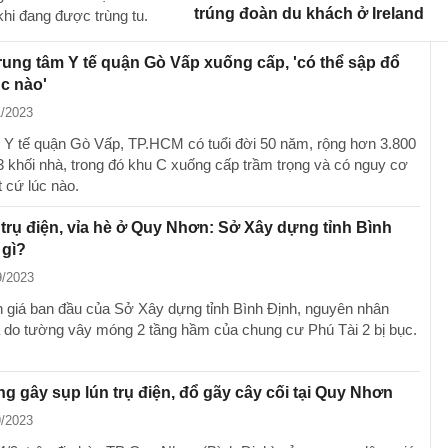
trúng đoàn du khách ở Ireland
khi đang được trùng tu.
rung tâm Y tế quận Gò Vấp xuống cấp, 'có thể sập đổ
úc nào'
1/2023
 Y tế quận Gò Vấp, TP.HCM có tuổi đời 50 năm, rộng hơn 3.800
 khối nhà, trong đó khu C xuống cấp trầm trọng và có nguy cơ
 cứ lúc nào.
 trụ điện, vỉa hè ở Quy Nhơn: Sở Xây dựng tỉnh Bình
 gì?
9/2023
 giá ban đầu của Sở Xây dựng tỉnh Bình Định, nguyên nhân
là do tường vây móng 2 tầng hầm của chung cư Phú Tài 2 bị bục.
g gây sụp lún trụ điện, đổ gãy cây cối tại Quy Nhơn
9/2023