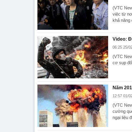
(VTC News
việc từ n
khả năng 
Video: Đ
06:25 25/0
(VTC News
cơ sụp đổ
Năm 201
12:57 01/0
(VTC News
cường quố
ngại liệu 