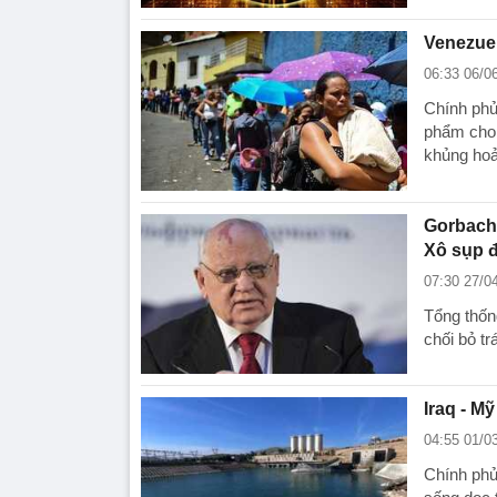
Venezuel
06:33 06/0
Chính phủ
phẩm cho 
khủng hoả
Gorbache
Xô sụp 
07:30 27/0
Tổng thốn
chối bỏ t
Iraq - M
04:55 01/0
Chính phủ