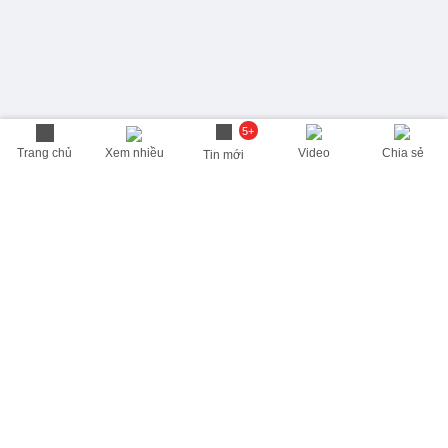
5+
Trang chủ
Xem nhiều
Video
Chia sẻ
Tin mới
THÔNG TIN HỮU ÍCH