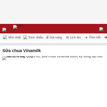
Mới nhất
Xem nhiều
💰 Giá vàng
📅 Lịch âm
☀️ Thời tiết

sữa chua Vinamilk