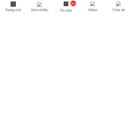
16+
Trang chủ
Xem nhiều
Video
Chia sẻ
Tin mới
THÔNG TIN HỮU ÍCH
Cập nhật nhanh các thông tin được quan tâm mỗi ngày
Lịch âm hôm nay
Dự báo thời tiết hôm nay