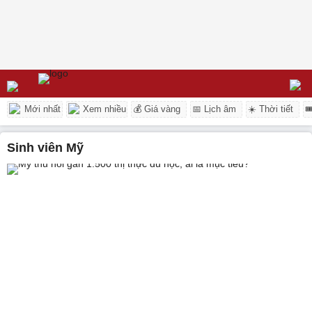
Mới nhất
Xem nhiều
💰 Giá vàng
📅 Lịch âm
☀️ Thời tiết

sinh viên Mỹ