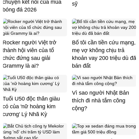
chuyện kết nối của mùa
sỹ
bóng đá 2026
Rocker người Việt trở
Bố tôi cần tiền cứu mạng,
thành hội viên của tổ
mẹ vợ không chịu trả
chức đứng sau giải
khoản vay 200 triệu dù đã
Grammy là ai?
bán đất
Vì sao người Nhật Bản
Tuổi U50 độc thân giàu
thích đi nhà tắm công
có của 'nữ hoàng kim
cộng?
cương' Lý Nhã Kỳ