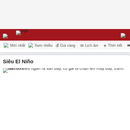
Mới nhất
Xem nhiều
💰 Giá vàng
📅 Lịch âm
☀️ Thời tiết

siêu El Niño