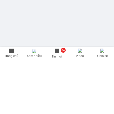
4+
Trang chủ
Xem nhiều
Video
Chia sẻ
Tin mới